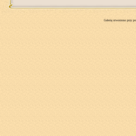
Galerię utworzono przy 