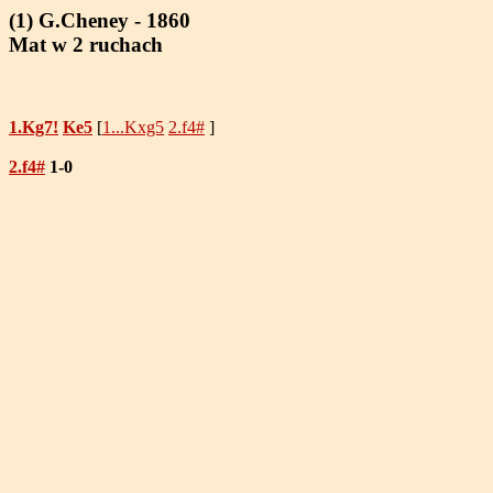
(1) G.Cheney - 1860
Mat w 2 ruchach
1.Kg7!
Ke5
[
1...Kxg5
2.f4#
]
2.f4#
1-0