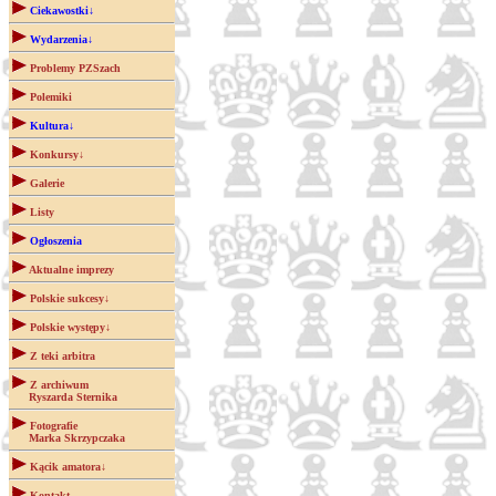
Ciekawostki↓
Wydarzenia↓
Problemy PZSzach
Polemiki
Kultura↓
Konkursy↓
Galerie
Listy
Ogłoszenia
Aktualne imprezy
Polskie sukcesy↓
Polskie występy↓
Z teki arbitra
Z archiwum
Ryszarda Sternika
Fotografie
Marka Skrzypczaka
Kącik amatora↓
Kontakt