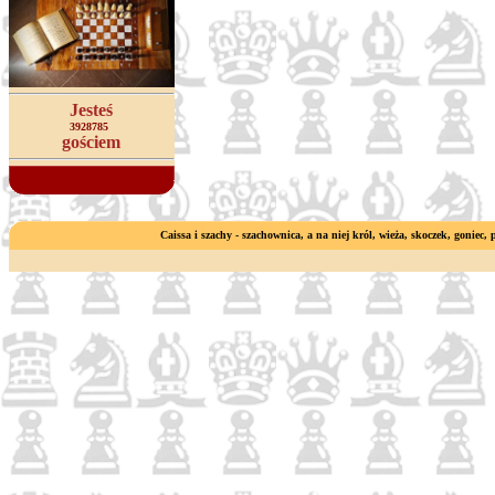
Jesteś
3928785
gościem
Caissa i szachy - szachownica, a na niej król, wieża, skoczek, goniec