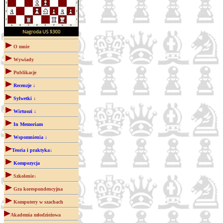
O mnie
Wywiady
Publikacje
Recenzje ↓
Sylwetki ↓
Wirtuozi ↓
In Memoriam
Wspomnienia ↓
Teoria i praktyka↓
Kompozycja
Szkolenie↓
Gra korespondencyjna
Komputery w szachach
Akademia młodzieżowa