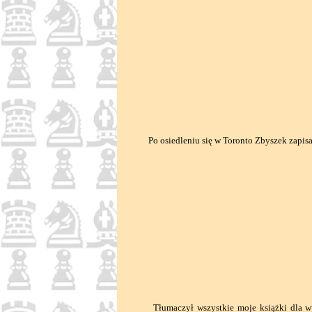
Po osiedleniu się w Toronto Zbyszek zapisał s
Tłumaczył wszystkie moje książki dla wyd