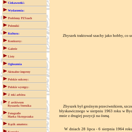
Ciekawostki↓
Wydarzenia↓
Problemy PZSzach
Polemiki
Kultura↓
Zbyszek traktował szachy jako hobby, co un
Konkursy↓
Galerie
Listy
Ogłoszenia
Aktualne imprezy
Polskie sukcesy↓
Polskie występy↓
Z teki arbitra
Z archiwum
Ryszarda Sternika
Zbyszek był groźnym przeciwnikiem, szczegó
błyskawicznego w sierpniu 1963 roku w Bydg
Fotografie
mnie z drugiej pozycji na ósmą.
Marka Skrzypczaka
Kącik amatora↓
W dniach 28 lipca - 6 sierpnia 1964 roku
Kontakt