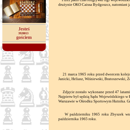
drużynie OKO Caissa Bydgoszcz, natomiast j
Jesteś
3928813
gościem
21 marca 1965 roku przed dworcem kolejow
Janicki, Heliasz, Wiśniewski, Bratoszewski, 
Zdjęcie zostało wykonane przed 47 latami. 
Najpierw był sędzią Sądu Wojewódzkiego w B
Warszawie w Ośrodku Sportowym Hutnika. Grał 
W październiku 1965 roku Zbyszek wraz z
października 1965 roku.