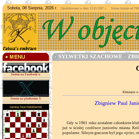
Sobota, 08 Sierpnia, 2026 r.
Opublikowano w dniu 13.03.2007 r. Strona istnieje od
7088
SYLWETKI SZACHOWE - ZBIG
Jestem na Facebook'u
Kliknięcie w
Jestem na platformie X
Zbigniew Paul Janic
Gdy w 1961 roku zostałem członkiem klubu
już w ścisłej czołówce juniorów miasta. Kr
popularne. Silnym graczem był jego ojciec, s