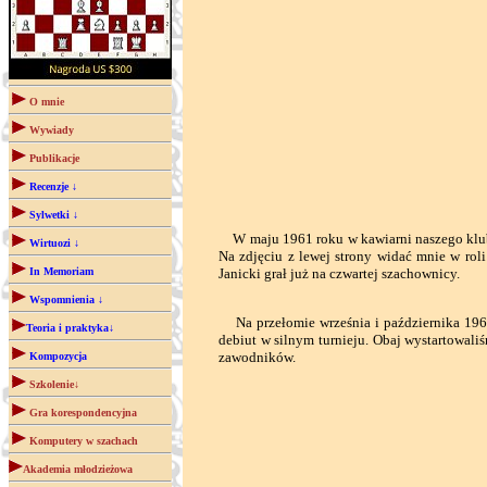
O mnie
Wywiady
Publikacje
Recenzje ↓
Sylwetki ↓
W maju 1961 roku w kawiarni naszego klubu
Wirtuozi ↓
Na zdjęciu z lewej strony widać mnie w roli
In Memoriam
Janicki grał już na czwartej szachownicy.
Wspomnienia ↓
Na przełomie września i października 1961
Teoria i praktyka↓
debiut w silnym turnieju. Obaj wystartowali
zawodników.
Kompozycja
Szkolenie↓
Gra korespondencyjna
Komputery w szachach
Akademia młodzieżowa