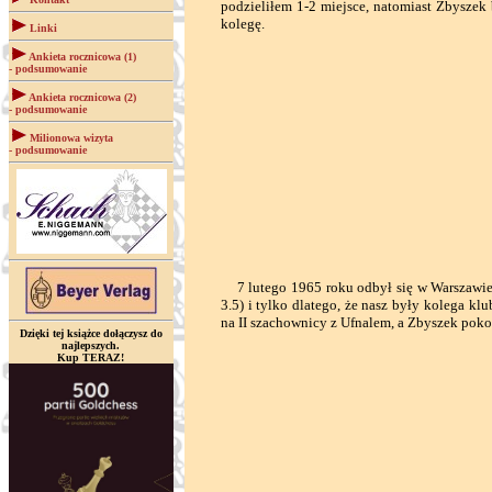
podzieliłem 1-2 miejsce, natomiast Zbysze
kolegę.
Linki
Ankieta rocznicowa (1)
- podsumowanie
Ankieta rocznicowa (2)
- podsumowanie
Milionowa wizyta
- podsumowanie
7 lutego 1965 roku odbył się w Warszawie 
3.5) i tylko dlatego, że nasz były kolega 
na II szachownicy z Ufnalem, a Zbyszek poko
Dzięki tej książce dołączysz do
najlepszych.
Kup TERAZ!