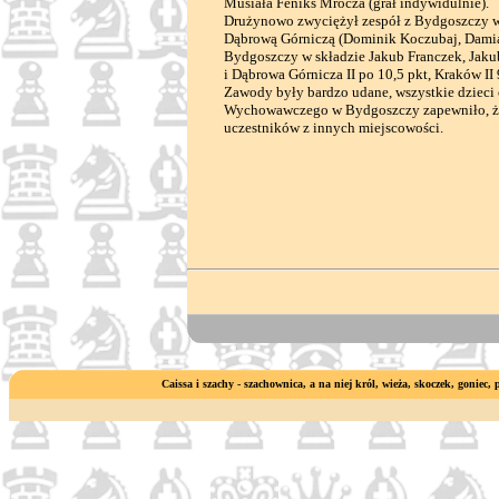
Musiała Feniks Mrocza (grał indywidulnie).
Drużynowo zwyciężył zespół z Bydgoszczy w 
Dąbrową Górniczą (Dominik Koczubaj, Damian 
Bydgoszczy w składzie Jakub Franczek, Jakub
i Dąbrowa Górnicza II po 10,5 pkt, Kraków II 
Zawody były bardzo udane, wszystkie dzieci
Wychowawczego w Bydgoszczy zapewniło, że r
uczestników z innych miejscowości.
Caissa i szachy - szachownica, a na niej król, wieża, skoczek, goniec