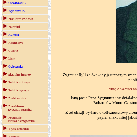
Ciekawostki↓
Wydarzenia↓
Problemy PZSzach
Polemiki
Kultura↓
Konkursy↓
Galerie
Listy
Ogłoszenia
Zygmunt Ryll ze Skawiny jest znanym szacho
Aktualne imprezy
publ
Polskie sukcesy↓
Więcej ciekawostek o t
Polskie występy↓
Inną pasją Pana Zygmunta jest działal
Z teki arbitra
Bohaterów Monte Cassino z
Z archiwum
Ryszarda Sternika
Z tej okazji wydano okolicznościowy album
papier znakomitej jako
Fotografie
Marka Skrzypczaka
Kącik amatora↓
Kontakt