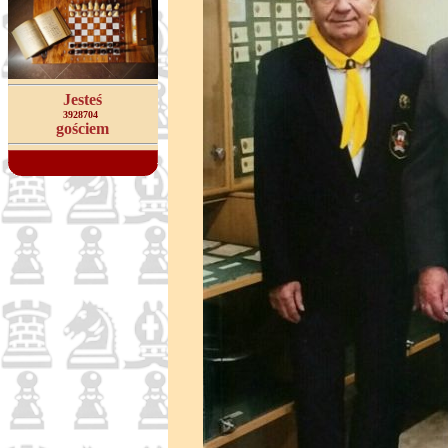
Jesteś
3928704
gościem