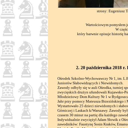
strony: Eugeniusz T
Wartościowym pomysłem jes
W częśc
który barwnie opisuje historię 
2. 20 października 2018 r
Ośrodek Szkolno-Wychowawczy Nr 1, im. L.Br
Juniorów Słabowidzących i Niewidomych.
Zawody odbyły się w auli Ośrodka, turniej 
zwycięskich drużyn ufundowali Kujawsko-P
Młodzieżowy Dom Kultury Nr 1 w Bydgoszczy.
Jahr przy pomocy Mateusza Brzezińskiego i 
Wystartowało 25 dzieci niewidomych i sła
Górniczej i Laskach k/Warszawy. Zawody był
czasem 30 minut na partię dla każdego zawo
Indywidualnie zwyciężył Adam Słowik z Ośro
zawodników: Faustynę Sosin Kraków, Emanue