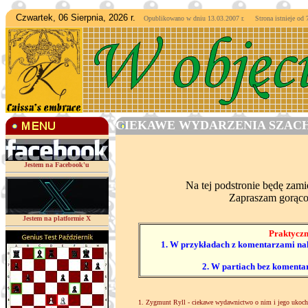
Czwartek, 06 Sierpnia, 2026 r.
Opublikowano w dniu 13.03.2007 r. Strona istnieje od
7
CIEKAWE WYDARZENIA SZACH
Jestem na Facebook'u
Na tej podstronie będę zam
Zapraszam gorąco
Jestem na platformie X
Praktyczn
1. W przykładach z komentarzami nale
2. W partiach bez komenta
1. Zygmunt Ryll - ciekawe wydawnictwo o nim i jego ukoc