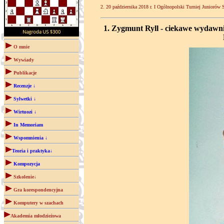
2. 20 października 2018 r. I Ogólnopolski Turniej Junioró
1. Zygmunt Ryll - ciekawe wydawn
O mnie
Wywiady
Publikacje
Recenzje ↓
Sylwetki ↓
Wirtuozi ↓
In Memoriam
Wspomnienia ↓
Teoria i praktyka↓
Kompozycja
Szkolenie↓
Gra korespondencyjna
Komputery w szachach
Akademia młodzieżowa