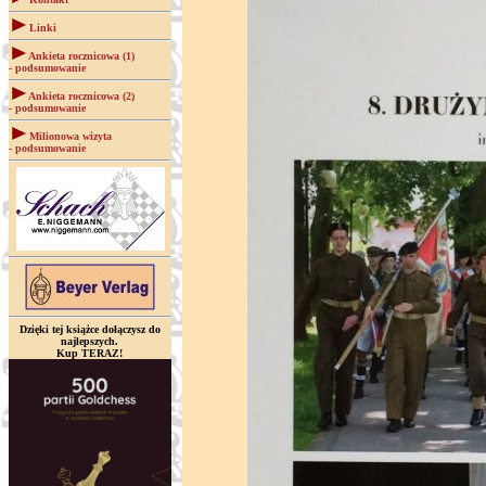
Linki
Ankieta rocznicowa (1)
- podsumowanie
Ankieta rocznicowa (2)
- podsumowanie
Milionowa wizyta
- podsumowanie
Dzięki tej książce dołączysz do
najlepszych.
Kup TERAZ!