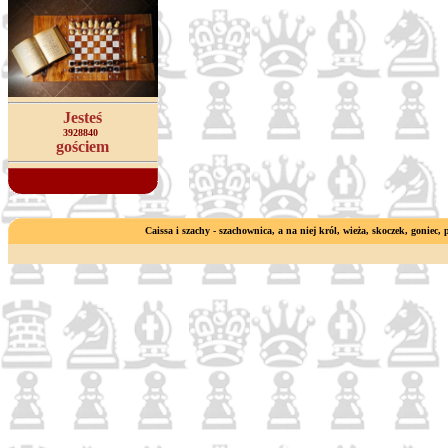
Jesteś
3928840
gościem
Caissa i szachy - szachownica, a na niej król, wieża, skoczek, goniec