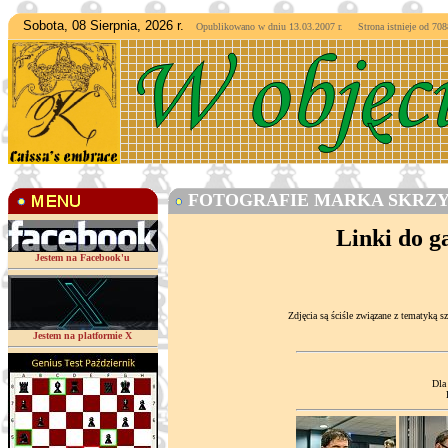
Sobota, 08 Sierpnia, 2026 r.
Opublikowano w dniu 13.03.2007 r. Strona istnieje od
7088
FOTOGRAFIE MARKA SKRZ
Linki do g
Jestem na Facebook'u
Zdjęcia są ściśle związane z tematyką 
Jestem na platformie X
Dla