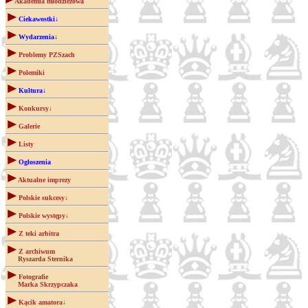
Akademia młodzieżowa
Ciekawostki↓
Wydarzenia↓
Problemy PZSzach
Polemiki
Kultura↓
Konkursy↓
Galerie
Listy
Ogłoszenia
Aktualne imprezy
Polskie sukcesy↓
Polskie występy↓
Z teki arbitra
Z archiwum
Ryszarda Sternika
Fotografie
Marka Skrzypczaka
Kącik amatora↓