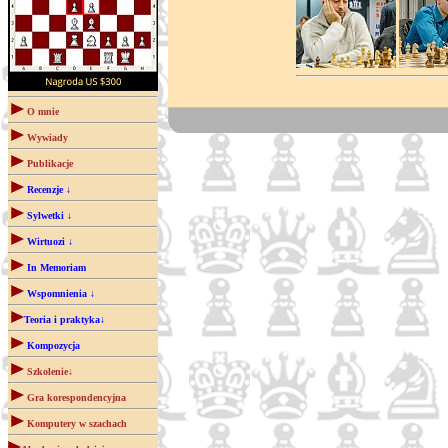
O mnie
Wywiady
Publikacje
Recenzje ↓
Sylwetki ↓
Wirtuozi ↓
In Memoriam
Wspomnienia ↓
Teoria i praktyka↓
Kompozycja
Szkolenie↓
Gra korespondencyjna
Komputery w szachach