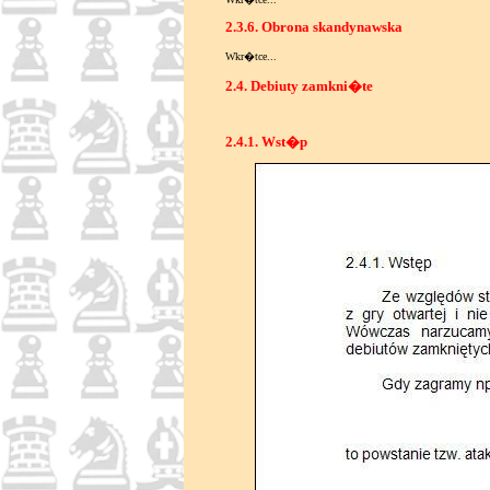
2.3.6. Obrona skandynawska
Wkr�tce...
2.4. Debiuty zamkni�te
2.4.1. Wst�p