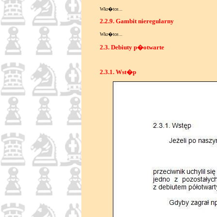
Wkr�tce...
2.2.9. Gambit nieregularny
Wkr�tce...
2.3. Debiuty p�otwarte
2.3.1. Wst�p