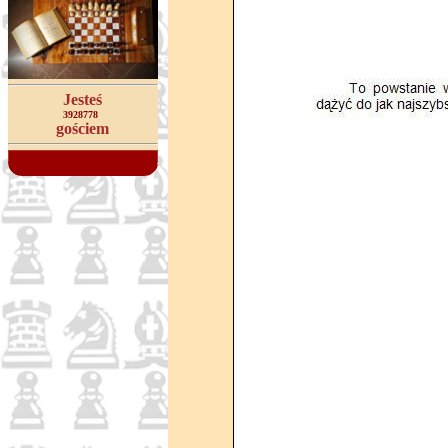
Jesteś
3928778
gościem