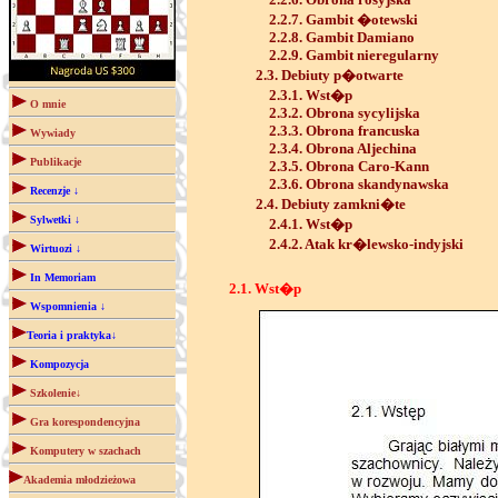
2.2.7. Gambit �otewski
2.2.8. Gambit Damiano
2.2.9. Gambit nieregularny
2.3. Debiuty p�otwarte
2.3.1. Wst�p
O mnie
2.3.2. Obrona sycylijska
2.3.3. Obrona francuska
Wywiady
2.3.4. Obrona Aljechina
Publikacje
2.3.5. Obrona Caro-Kann
2.3.6. Obrona skandynawska
Recenzje ↓
2.4. Debiuty zamkni�te
Sylwetki ↓
2.4.1. Wst�p
2.4.2. Atak kr�lewsko-indyjski
Wirtuozi ↓
In Memoriam
2.1. Wst�p
Wspomnienia ↓
Teoria i praktyka↓
Kompozycja
Szkolenie↓
Gra korespondencyjna
Komputery w szachach
Akademia młodzieżowa