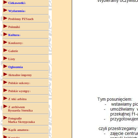
Ciekawostki↓
Wydarzenia↓
Problemy PZSzach
Polemiki
Kultura↓
Konkursy↓
Galerie
Listy
Ogłoszenia
Aktualne imprezy
Polskie sukcesy↓
Polskie występy↓
Z teki arbitra
Z archiwum
Ryszarda Sternika
Fotografie
Marka Skrzypczaka
Kącik amatora↓
Kontakt