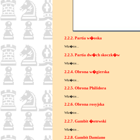
2.2.2. Partia w�oska
Wkr�tce...
2.2.3. Partia dw�ch skoczk�w
Wkr�tce...
2.2.4. Obrona w�gierska
Wkr�tce...
2.2.5. Obrona Philidora
Wkr�tce...
2.2.6. Obrona rosyjska
Wkr�tce...
2.2.7. Gambit �otewski
Wkr�tce...
2.2.8. Gambit Damiano