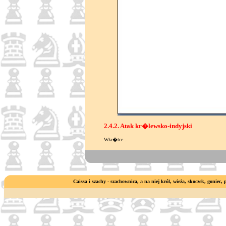
2.4.2. Atak kr�lewsko-indyjski
Wkr�tce...
Caissa i szachy - szachownica, a na niej król, wieża, skoczek, goniec