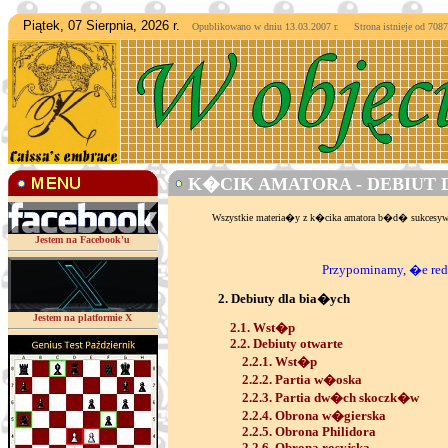
Piątek, 07 Sierpnia, 2026 r.
Opublikowano w dniu 13.03.2007 r. Strona istnieje od
7087
K�CIK AMATORA - DEBIUT 
Wszystkie materia�y z k�cika amatora b�d� sukces
Jestem na Facebook'u
Przypominamy, �e reda
2. Debiuty dla bia�ych
Jestem na platformie X
2.1. Wst�p
2.2. Debiuty otwarte
2.2.1. Wst�p
2.2.2. Partia w�oska
2.2.3. Partia dw�ch skoczk�w
2.2.4. Obrona w�gierska
2.2.5. Obrona Philidora
2.2.6. Obrona rosyjska