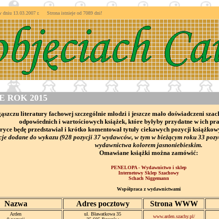
niu 13.03.2007 r. Strona istnieje od
7089 dni!
 ROK 2015
szczu literatury fachowej szczególnie młodzi i jeszcze mało doświadczeni sza
odpowiednich i wartościowych książek, które byłyby przydatne w ich pr
bryce będę przedstawiał i krótko komentował tytuły ciekawych pozycji książko
je dodane do wykazu (928 pozycji 37 wydawców, w tym w bieżącym roku 33 pozy
wydawnictwa kolorem jasnoniebieskim.
Omawiane książki można zamówić:
PENELOPA - Wydawnictwo i sklep
Internetowy Sklep Szachowy
Schach Niggemann
Współpraca z wydawnictwami
Nazwa
Adres pocztowy
Strona WWW
Arden
ul. Bławatkowa 35
www.arden.szachy.pl/