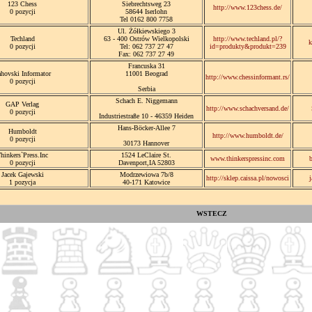
123 Chess
Siebrechtsweg 23
http://www.123chess.de/
0 pozycji
58644 Iserlohn
Tel 0162 800 7758
Ul. Żółkiewskiego 3
Techland
63 - 400 Ostrów Wielkopolski
http://www.techland.pl/?
k
0 pozycji
Tel: 062 737 27 47
id=produkty&produkt=239
Fax: 062 737 27 49
Francuska 31
hovski Informator
11001 Beograd
http://www.chessinformant.rs/
0 pozycji
Serbia
Schach E. Niggemann
GAP Verlag
http://www.schachversand.de/
0 pozycji
Industriestraße 10 - 46359 Heiden
Hans-Böcker-Allee 7
Humboldt
http://www.humboldt.de/
0 pozycji
30173 Hannover
hinkers`Press.Inc
1524 LeClaire St.
www.thinkerspressinc.com
b
0 pozycji
Davenport,IA 52803
Jacek Gajewski
Modrzewiowa 7b/8
http://sklep.caissa.pl/nowosci
1 pozycja
40-171 Katowice
WSTECZ