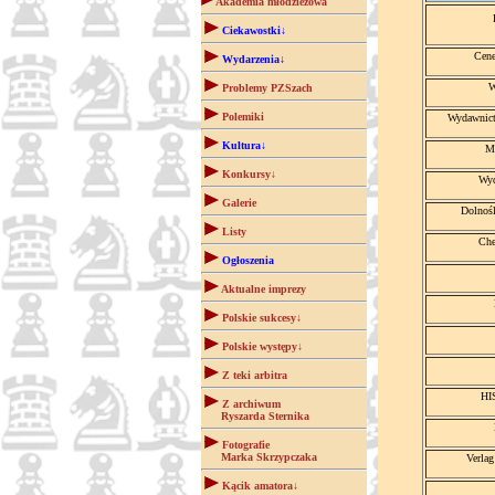
Akademia młodzieżowa
Ciekawostki↓
Cene
Wydarzenia↓
W
Problemy PZSzach
Polemiki
Wydawni
Kultura↓
M
Konkursy↓
Wyd
Galerie
Dolnoś
Listy
Che
Ogłoszenia
Aktualne imprezy
Polskie sukcesy↓
Polskie występy↓
Z teki arbitra
HI
Z archiwum
Ryszarda Sternika
Fotografie
Marka Skrzypczaka
Verlag
Kącik amatora↓