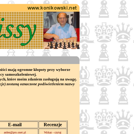
chiści mają ogromne kłopoty przy wyborze
acy samoszkoleniowej.
wych, które moim zdaniem zasługują na uwagę.
cje) zostaną oznaczone podświetleniem nazwy
E-mail
Recenzje
arden@pro.onet.pl
Wykaz - czytaj