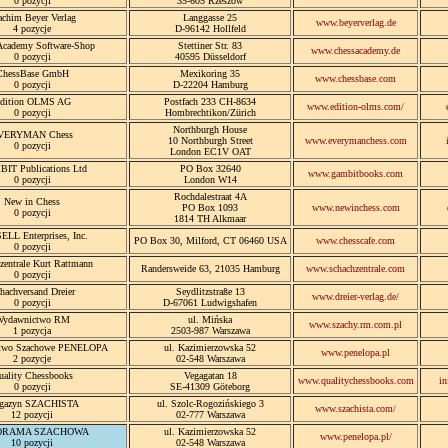
0 pozycji
35-605 Rzeszów
achim Beyer Verlag
Langgasse 25
www.beyerverlag.de
4 pozycje
D-96142 Hollfeld
Academy Software-Shop
Stettiner Str. 83
www.chessacademy.de
0 pozycji
40595 Düsseldorf
ChessBase GmbH
Mexikoring 35
www.chessbase.com
0 pozycji
D-22204 Hamburg
dition OLMS AG
Postfach 233 CH-8634
www.edition-olms.com/
0 pozycji
Hombrechtikon/Zürich
Northburgh House
VERYMAN Chess
10 Northburgh Street
www.everymanchess.com
0 pozycji
London EC1V OAT
IT Publications Ltd
PO Box 32640
www.gambitbooks.com
0 pozycji
London W14
Rochdalestraat 4A
New in Chess
PO Box 1093
www.newinchess.com
0 pozycji
1814 TH Alkmaar
LL Enterprises, Inc.
PO Box 30, Milford, CT 06460 USA
www.chesscafe.com
0 pozycji
zentrale Kurt Rattmann
Randersweide 63, 21035 Hamburg
www.schachzentrale.com
0 pozycji
hachversand Dreier
Seydlitzstraße 13
www.dreier-verlag.de/
0 pozycji
D-67061 Ludwigshafen
ydawnictwo RM
ul. Mińska
www.szachy.rm.com.pl
1 pozycja
2503-987 Warszawa
two Szachowe PENELOPA
ul. Kazimierzowska 52
www.penelopa.pl
2 pozycje
02-548 Warszawa
uality Chessbooks
Vegagatan 18
www.qualitychessbooks.com
in
0 pozycji
SE-41309 Göteborg
gazyn SZACHISTA
ul. Szolc-Rogozińskiego 3
www.szachista.com/
12 pozycji
02-777 Warszawa
ORAMA SZACHOWA
ul. Kazimierzowska 52
www.penelopa.pl/
10 pozycji
02-548 Warszawa