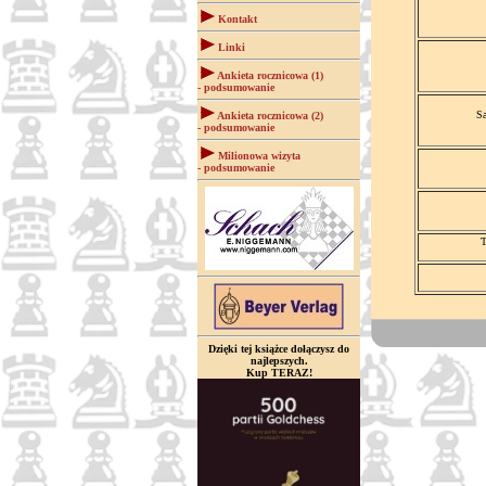
Kontakt
Linki
Ankieta rocznicowa (1)
- podsumowanie
Sa
Ankieta rocznicowa (2)
- podsumowanie
Milionowa wizyta
- podsumowanie
T
Dzięki tej książce dołączysz do
najlepszych.
Kup TERAZ!