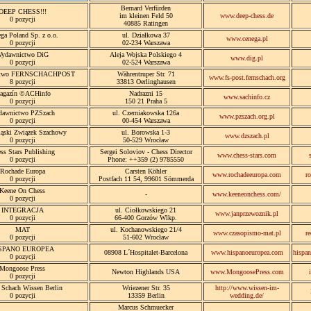
Bernard Verfürden
DEEP CHESS!!!
im kleinen Feld 50
www.deep-chess.de
0 pozycji
40885 Ratingen
ga Poland Sp. z o.o.
ul. Działkowa 37
www.cenega.pl
0 pozycji
02-234 Warszawa
ydawnictwo DiG
Aleja Wojska Polskiego 4
www.dig.pl
0 pozycji
02-524 Warszawa
ctwo FERNSCHACHPOST
Währentruper Str. 71
www.fs-post.fernschach.org
8 pozycji
33813 Oerlinghausen
agazín ©ACHinfo
Nadrazni 15
www.sachinfo.cz
0 pozycji
150 21 Praha 5
awnictwo PZSzach
ul. Czerniakowska 126a
www.pzszach.org.pl
0 pozycji
00-454 Warszawa
ląski Związek Szachowy
ul. Borowska 1-3
www.dzszach.pl
0 pozycji
50-529 Wrocław
ss Stars Publishing
Sergei Soloviov - Chess Director
www.chess-stars.com
0 pozycji
Phone: ++359 (2) 9785550
Rochade Europa
Carsten Köhler
www.rochadeeuropa.com
r
0 pozycji
Postfach 11 54, 99601 Sömmerda
Keene On Chess
-
www.keeneonchess.com/
0 pozycji
INTEGRACJA
ul. Ciołkowskiego 21
www.janprzewoznik.pl
0 pozycji
66-400 Gorzów Wlkp.
MAT
ul. Kochanowskiego 21/4
www.czasopismo-mat.pl
r
0 pozycji
51-602 Wrocław
SPANO EUROPEA
08908 L´Hospitalet-Barcelona
www.hispanoeuropea.com
hispa
0 pozycji
Mongoose Press
Newton Highlands USA
www.MongoosePress.com
0 pozycji
 Schach Wissen Berlin
Wriezener Str. 35
http://www.wissen-im-
0 pozycji
13359 Berlin
wedding.de/
Marcus Schmuecker