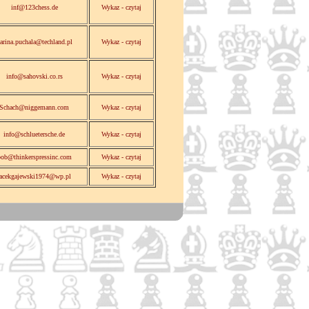
inf@123chess.de
Wykaz - czytaj
arina.puchala@techland.pl
Wykaz - czytaj
info@sahovski.co.rs
Wykaz - czytaj
Schach@niggemann.com
Wykaz - czytaj
info@schluetersche.de
Wykaz - czytaj
ob@thinkerspressinc.com
Wykaz - czytaj
jacekgajewski1974@wp.pl
Wykaz - czytaj