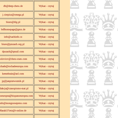
db@deep-chess.de
Wykaz - czytaj
j.cierpisz@cenega.pl
Wykaz - czytaj
biuro@dig.pl
Wykaz - czytaj
bdfhomepage@gmx.de
Wykaz - czytaj
info@sachinfo.cz
Wykaz - czytaj
biuro@pzszach.org.pl
Wykaz - czytaj
dpszach@qmail.com
Wykaz - czytaj
soloviov@chess-stars.com
Wykaz - czytaj
ochade@rochadeeuropa.com
Wykaz - czytaj
keenebrain@aol.com
Wykaz - czytaj
jp@janprzewoznik.pl
Wykaz - czytaj
edakcja@czasopismo-mat.pl
Wykaz - czytaj
noeuropea@hispanoeuropea.com
Wykaz - czytaj
info@mongoosepress.com
Wykaz - czytaj
Harald.Fietz@t-online.de
Wykaz - czytaj