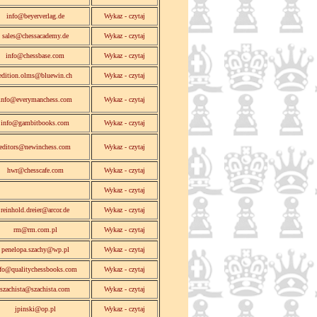
info@beyerverlag.de
Wykaz - czytaj
sales@chessacademy.de
Wykaz - czytaj
info@chessbase.com
Wykaz - czytaj
edition.olms@bluewin.ch
Wykaz - czytaj
info@everymanchess.com
Wykaz - czytaj
info@gambitbooks.com
Wykaz - czytaj
editors@newinchess.com
Wykaz - czytaj
hwr@chesscafe.com
Wykaz - czytaj
Wykaz - czytaj
reinhold.dreier@arcor.de
Wykaz - czytaj
rm@rm.com.pl
Wykaz - czytaj
penelopa.szachy@wp.pl
Wykaz - czytaj
fo@qualitychessbooks.com
Wykaz - czytaj
szachista@szachista.com
Wykaz - czytaj
jpinski@op.pl
Wykaz - czytaj