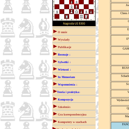
Jo
Chess 
E
O mnie
E
Wywiady
Publikacje
GAMB
Recenzje ↓
Sylwetki ↓
RUSSE
Wirtuozi ↓
Schach
In Memoriam
Sc
Wspomnienia ↓
Teoria i praktyka↓
W
Kompozycja
Wydawnic
Szkolenie↓
Q
Gra korespondencyjna
Ma
Komputery w szachach
PAN