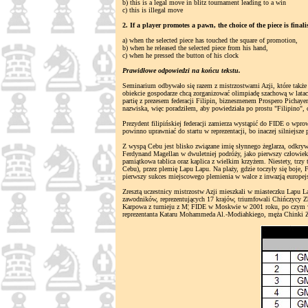
b) this is a legal move in blitz tournament leading to a win
c) this is illegal move
2. If a player promotes a pawn, the choice of the piece is finali
a) when the selected piece has touched the square of promotion,
b) when he released the selected piece from his hand,
c) when he pressed the button of his clock
Prawidłowe odpowiedzi na końcu tekstu.
Seminarium odbywało się razem z mistrzostwami Azji, które t
obiekcie gospodarze chcą zorganizować olimpiadę szachową w lata
partię z prezesem federacji Filipin, biznesmenem Prospero Picha
nazwiska, więc poradziłem, aby powiedziała po prostu "Filipino",
Prezydent filipińskiej federacji zamierza wystąpić do FIDE o wpr
powinno uprawniać do startu w reprezentacji, bo inaczej silniejsz
Z wyspą Cebu jest blisko związane imię słynnego żeglarza, odkrywc
Ferdynand Magellan w dwuletniej podróży, jako pierwszy człowiek
pamiątkowa tablica oraz kaplica z wielkim krzyżem. Niestety, trz
Cebu), przez plemię Lapu Lapu. Na plaży, gdzie toczyły się boj
pierwszy sukces miejscowego plemienia w walce z inwazją europej
Zresztą uczestnicy mistrzostw Azji mieszkali w miasteczku Lapu 
zawodników, reprezentujących 17 krajów, triumfowali Chińczycy 
Karpowa z turnieju z M¦ FIDE w Moskwie w 2001 roku, po czym wie
reprezentanta Kataru Mohammeda Al.-Modiahkiego, męża Chinki Zhu