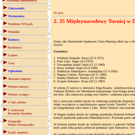
Akademia młodzieżowa
Ciekawostki↓
Do góry
Wydarzenia↓
2. 35 Międzynarodowy Turniej w Do
Problemy PZSzach
Polemiki
Kultura↓
Znany jako Dortmunder Sparkassen Chess-Meeting odbył się w dnia
świecie.
Konkursy↓
Uczestnicy:
Galerie
1. Władimir Kramnik: Rosja (25.6.1975)
2. Peter Leko: Węgry (8.9.1979)
Listy
3. Viswanathan Anand: India (11.12.1969)
4. Borys Gelfand: Izrael (24.6.1968)
Ogłoszenia
5. Shakhriyar Mamedjarow: Azerbajdżan (12.4.1985)
6. Magnus Carlsen: Norwegia (30.11.1990)
7. Arkadij Naiditsch: Niemcy (25.10.1985)
Aktualne imprezy
8. Jewgeni Aleksejew: Rosja (28.11.1985)
Polskie sukcesy↓
W sobotę 23 czerwca w obecności Jörga Busatta - przedstawiciela 
Federacji Roberta von Weizsäckera (najstarszego syna byłego prezyd
Polskie występy↓
nie było. Dla ciekawości podaję ceny biletów: codzienna karta wst
Już w pierwszej rundzie doszło do ciekawego pojedynku Kramnik-A
Z teki arbitra
dzięki zwycięstwu w najsilniejszym openie świata "Aeroflot" w M
po trzygodzinnej walce remis z Leko. Mistrz Niemiec oraz mieszk
Z archiwum
Ryszarda Sternika
W drugiej rundzie doszło do ważnego pojedynku Kramnik-Gelfand. 
korzyść pojedynek przeciwko Mamedjarowowi. Pozostałe partie za
Fotografie
W kolejnej rundzie doszło do szybkich remisów w partiach Gelfa
Marka Skrzypczaka
który przez kilka godzin próbował przełamać opór Aleksejewa. Osta
Kącik amatora↓
W czwartej rundzie mistrz świata Kramnik nie dał żadnych szans C