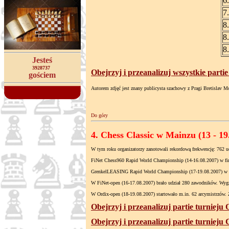
6
7
8
8
8
Jesteś
3928737
Obejrzyj i przeanalizuj wszystkie parti
gościem
Autorem zdjęć jest znany publicysta szachowy z Pragi Bretislav 
Do góry
4. Chess Classic w Mainzu (13 - 19.
W tym roku organizatorzy zanotowali rekordową frekwencję: 762 uc
FiNet Chess960 Rapid World Championship (14-16.08.2007) w fina
GrenkelLEASING Rapid World Championship (17-19.08.2007) w fin
W FiNet-open (16-17.08.2007) brało udział 280 zawodników. Wyg
W Ordix-open (18-19.08.2007) startowało m.in. 62 arcymistrzów. 
Obejrzyj i przeanalizuj partie turnieju
Obejrzyj i przeanalizuj partie turnieju