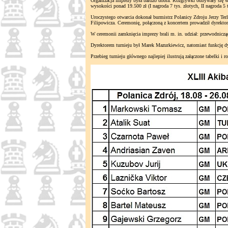
Organizacja imprezy była bardzo dobra. Rozgrywki odbywały się w
wysokości ponad 19.500 zł (I nagroda 7 tys. złotych, II nagroda 5 t
Uroczystego otwarcia dokonał burmistrz Polanicy Zdroju Jerzy Ter
Filipowicza. Ceremonię, połączoną z koncertem prowadził dyrekt
W ceremonii zamknięcia imprezy brali m. in. udział: przewodniczą
Dyrektorem turnieju był Marek Mazurkiewicz, natomiast funkcję d
Przebieg turnieju głównego najlepiej ilustrują załączone tabelki i ro