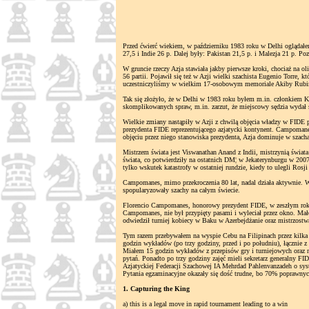
Przed ćwierć wiekiem, w październiku 1983 roku w Delhi oglądał
27,5 i Indie 26 p. Dalej były: Pakistan 21,5 p. i Malezja 21 p. Po
W gruncie rzeczy Azja stawiała jakby pierwsze kroki, chociaż na 
56 partii. Pojawił się też w Azji wielki szachista Eugenio Torre
uczestniczyliśmy w wielkim 17-osobowym memoriale Akiby Rubins
Tak się złożyło, że w Delhi w 1983 roku byłem m.in. członkiem Ko
skomplikowanych spraw, m.in. zarzut, że miejscowy sędzia wydał str
Wielkie zmiany nastąpiły w Azji z chwilą objęcia władzy w FIDE 
prezydenta FIDE reprezentującego azjatycki kontynent. Campomane
objęciu przez niego stanowiska prezydenta, Azja dominuje w szach
Mistrzem świata jest Viswanathan Anand z Indii, mistrzynią świata
świata, co potwierdziły na ostatnich DM¦ w Jekaterynburgu w 200
tylko wskutek katastrofy w ostatniej rundzie, kiedy to ulegli Rosj
Campomanes, mimo przekroczenia 80 lat, nadal działa aktywnie. 
spopularyzowały szachy na całym świecie.
Florencio Campomanes, honorowy prezydent FIDE, w zeszłym roku 
Campomanes, nie był przypięty pasami i wyleciał przez okno. Mało
odwiedził turniej kobiecy w Baku w Azerbejdżanie oraz mistrzost
Tym razem przebywałem na wyspie Cebu na Filipinach przez kilka 
godzin wykładów (po trzy godziny, przed i po południu), łącznie 
Miałem 15 godzin wykładów z przepisów gry i turniejowych oraz 
pytań. Ponadto po trzy godziny zajęć mieli sekretarz generalny F
Azjatyckiej Federacji Szachowej IA Mehrdad Pahlenvanzadeh o sys
Pytania egzaminacyjne okazały się dość trudne, bo 70% poprawnych 
1. Capturing the King
a) this is a legal move in rapid tournament leading to a win