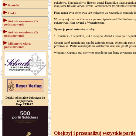
pokojowo. Samodzielnym liderem został Kramnik z trzema punkta
Kontakt
roku) oraz fińskim arcymistrzem Westerinenem (dwukrotnie triumf
Piąta runda była pokojowa, ale walczono we wszystkich partiach d
Linki
W następnej rundzie Kramnik - po zwycięstwie nad Naiditschem - 
Ankieta rocznicowa (1)
pokazowym Hort wygrał z Westerinenem.
- podsumowanie
Sytuacja przed ostatnią rundą:
Ankieta rocznicowa (2)
- podsumowanie
1. Kramnik - 4.5 punktu, 2-4 Aleksejew, Anand i Leko po 3.5 punkt
Ostatni dzień turnieju nie wniósł żadnych zmian. Wszystkie parti
Milionowa wizyta
przeciwnika. Partia zakończyła się ostatecznie remisem po 31 pos
- podsumowanie
Władimir Kramnik stał się w ten sposób po raz ósmy zwycięzcą do
Dzięki tej książce dołączysz do
najlepszych.
Kup TERAZ!
Obejrzyj i przeanalizuj wszystkie parti