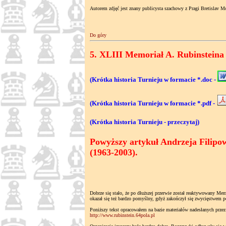
Autorem zdjęć jest znany publicysta szachowy z Pragi Bretislav 
Do góry
5. XLIII Memoriał A. Rubinsteina (
(Krótka historia Turnieju w formacie *.doc -
(Krótka historia Turnieju w formacie *.pdf -
(Krótka historia Turnieju - przeczytaj)
Powyższy artykuł Andrzeja Filipowi
(1963-2003).
Dobrze się stało, że po dłuższej przerwie został reaktywowany M
okazał się też bardzo pomyślny, gdyż zakończył się zwycięstwem p
Poniższy tekst opracowałem na bazie materiałów nadesłanych przez 
http://www.rubinstein.64pola.pl