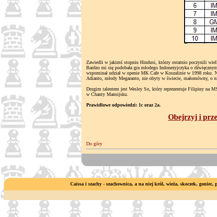
Zawiedli w jakimś stopniu Hindusi, którzy ostatnio poczynili wiel
Bardzo mi się podobała gra młodego Indonezyjczyka o dźwięcznym
wspominał udział w openie MK Cafe w Koszalinie w 1998 roku. N
Adianto, młody Megaranto, nie obyty w świecie, małomówny, o nie
Drugim talentem jest Wesley So, który reprezentuje Filipiny na MS
w Chanty Mansijsku.
Prawidłowe odpowiedzi: 1c oraz 2a.
Obejrzyj i prz
Do góry
Caissa i szachy - szachownica, a na niej król, wieża, skoczek, goniec