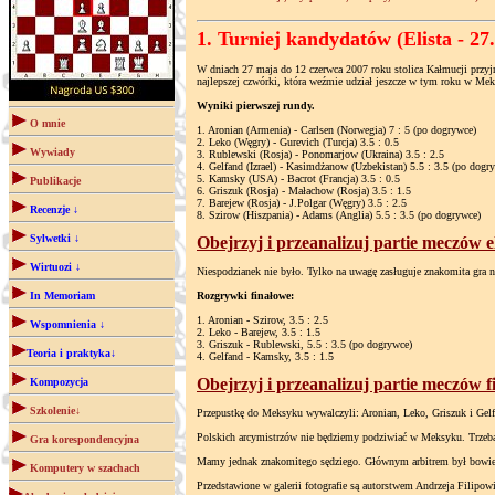
1. Turniej kandydatów (Elista - 27.
W dniach 27 maja do 12 czerwca 2007 roku stolica Kałmucji przyj
najlepszej czwórki, która weźmie udział jeszcze w tym roku w Mek
Wyniki pierwszej rundy.
O mnie
1. Aronian (Armenia) - Carlsen (Norwegia) 7 : 5 (po dogrywce)
2. Leko (Węgry) - Gurevich (Turcja) 3.5 : 0.5
Wywiady
3. Rublewski (Rosja) - Ponomarjow (Ukraina) 3.5 : 2.5
4. Gelfand (Izrael) - Kasimdżanow (Uzbekistan) 5.5 : 3.5 (po dogr
5. Kamsky (USA) - Bacrot (Francja) 3.5 : 0.5
Publikacje
6. Griszuk (Rosja) - Małachow (Rosja) 3.5 : 1.5
7. Barejew (Rosja) - J.Polgar (Węgry) 3.5 : 2.5
Recenzje ↓
8. Szirow (Hiszpania) - Adams (Anglia) 5.5 : 3.5 (po dogrywce)
Sylwetki ↓
Obejrzyj i przeanalizuj partie meczów 
Wirtuozi ↓
Niespodzianek nie było. Tylko na uwagę zasługuje znakomita gra n
In Memoriam
Rozgrywki finałowe:
1. Aronian - Szirow, 3.5 : 2.5
Wspomnienia ↓
2. Leko - Barejew, 3.5 : 1.5
3. Griszuk - Rublewski, 5.5 : 3.5 (po dogrywce)
Teoria i praktyka↓
4. Gelfand - Kamsky, 3.5 : 1.5
Obejrzyj i przeanalizuj partie meczów 
Kompozycja
Szkolenie↓
Przepustkę do Meksyku wywalczyli: Aronian, Leko, Griszuk i Gelf
Polskich arcymistrzów nie będziemy podziwiać w Meksyku. Trzeba 
Gra korespondencyjna
Mamy jednak znakomitego sędziego. Głównym arbitrem był bowiem 
Komputery w szachach
Przedstawione w galerii fotografie są autorstwem Andrzeja Filipow