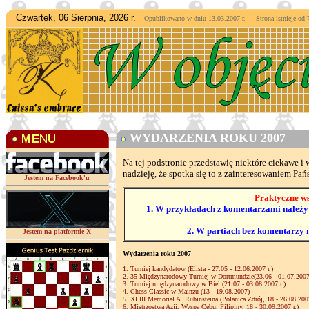
Czwartek, 06 Sierpnia, 2026 r.
Opublikowano w dniu 13.03.2007 r. Strona istnieje od
7
WYDARZENIA ROKU 2007
Na tej podstronie przedstawię niektóre ciekawe 
nadzieję, że spotka się to z zainteresowaniem Pań
Jestem na Facebook'u
Praktyczne ws
1. W przykładach z komentarzami należy 
2. W partiach bez komentarzy 
Jestem na platformie X
Wydarzenia roku 2007
1. Turniej kandydatów (Elista - 27.05 - 12.06.2007 r.)
2. 35 Międzynarodowy Turniej w Dortmundzie(23.06 - 01.07.2007 
3. Turniej międzynarodowy w Biel (21.07 - 03.08.2007 r.)
4. Chess Classic w Mainzu (13 - 19.08.2007)
5. XLIII Memoriał A. Rubinsteina (Polanica Zdrój, 18 - 26.08.2007
6. Mistrzostwa Azji, Wyspa Cebu, Filipiny, 18 - 30.09.2007 r.)