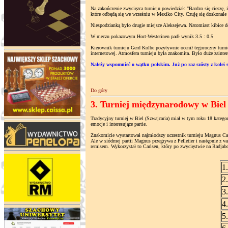
Na zakończenie zwycięzca turnieju powiedział: "Bardzo się ciesz
które odbędą się we wrześniu w Mexiko City. Czuję się doskonale 
Niespodzianką było drugie miejsce Aleksejewa. Natomiast kibice d
W meczu pokazowym Hort-Westerinen padł wynik 3.5 : 0.5
Kierownik turnieju Gerd Kolbe pozytywnie ocenił tegoroczny turni
internetowej. Atmosfera turnieju była znakomita. Było duże zaint
Należy wspomnieć o wątku polskim. Już po raz szósty z kolei s
Do góry
3. Turniej międzynarodowy w Biel (
Tradycyjny turniej w Biel (Szwajcaria) miał w tym roku 18 kategor
emocje i interesujące partie.
Znakomicie wystartował najmłodszy uczestnik turnieju Magnus Carl
Ale w siódmej partii Magnus przegrywa z Pelletier i następnie z 
remisem. Wykorzystał to Carlsen, który po zwycięstwie na Radja
1
2
3
4
5