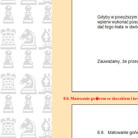
8.6. Matowanie go�cem ze skoczkiem i k