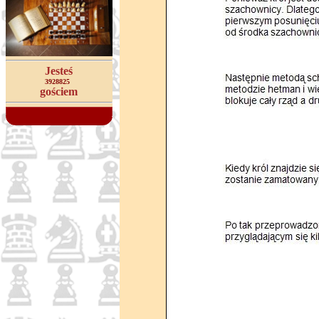
Jesteś
3928825
gościem