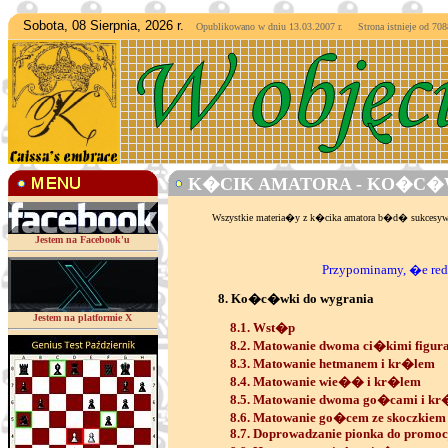
Sobota, 08 Sierpnia, 2026 r.
Opublikowano w dniu 13.03.2007 r. Strona istnieje od
7088
K�CIK AMATORA - KO�C�W
Wszystkie materia�y z k�cika amatora b�d� sukces
Jestem na Facebook'u
Przypominamy, �e reda
8. Ko�c�wki do wygrania
Jestem na platformie X
8.1. Wst�p
8.2. Matowanie dwoma ci�kimi figur
8.3. Matowanie hetmanem i kr�lem
8.4. Matowanie wie�� i kr�lem
8.5. Matowanie dwoma go�cami i k
8.6. Matowanie go�cem ze skoczkiem
8.7. Doprowadzanie pionka do promoc