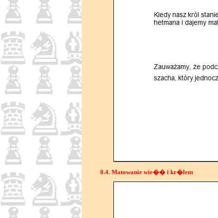
8.4. Matowanie wie�� i kr�lem