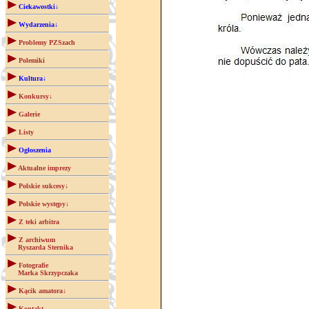
Ciekawostki↓
Wydarzenia↓
Problemy PZSzach
Polemiki
Kultura↓
Konkursy↓
Galerie
Listy
Ogłoszenia
Aktualne imprezy
Polskie sukcesy↓
Polskie występy↓
Z teki arbitra
Z archiwum
Ryszarda Sternika
Fotografie
Marka Skrzypczaka
Kącik amatora↓
Kontakt