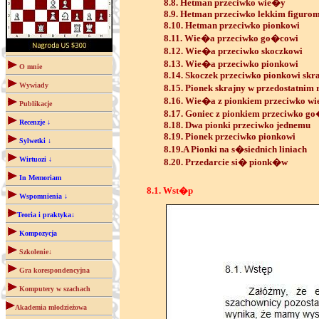
8.8. Hetman przeciwko wie�y
8.9. Hetman przeciwko lekkim figuro
8.10. Hetman przeciwko pionkowi
8.11. Wie�a przeciwko go�cowi
8.12. Wie�a przeciwko skoczkowi
8.13. Wie�a przeciwko pionkowi
O mnie
8.14. Skoczek przeciwko pionkowi sk
Wywiady
8.15. Pionek skrajny w przedostatnim
8.16. Wie�a z pionkiem przeciwko w
Publikacje
8.17. Goniec z pionkiem przeciwko g
Recenzje ↓
8.18. Dwa pionki przeciwko jednemu
8.19. Pionek przeciwko pionkowi
Sylwetki ↓
8.19.A Pionki na s�siednich liniach
Wirtuozi ↓
8.20. Przedarcie si� pionk�w
In Memoriam
8.1. Wst�p
Wspomnienia ↓
Teoria i praktyka↓
Kompozycja
Szkolenie↓
Gra korespondencyjna
Komputery w szachach
Akademia młodzieżowa