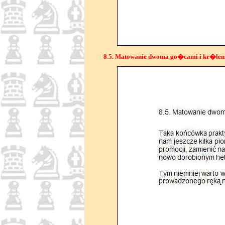
8.5. Matowanie dwoma go�cami i kr�le