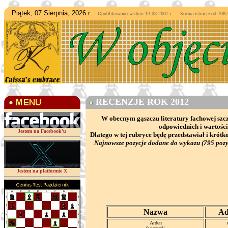
Piątek, 07 Sierpnia, 2026 r.
Opublikowano w dniu 13.03.2007 r. Strona istnieje od
7087
RECENZJE ROK 2012
W obecnym gąszczu literatury fachowej szcz
odpowiednich i wartośc
Jestem na Facebook'u
Dlatego w tej rubryce będę przedstawiał i kró
Najnowsze pozycje dodane do wykazu (795 pozy
Jestem na platformie X
Nazwa
Ad
Arden