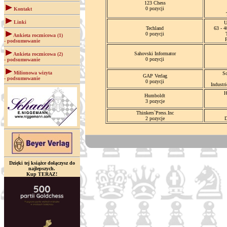
123 Chess
0 pozycji
Kontakt
Linki
U
Techland
63 - 
0 pozycji
Ankieta rocznicowa (1)
- podsumowanie
Sahovski Informator
Ankieta rocznicowa (2)
0 pozycji
- podsumowanie
Milionowa wizyta
S
GAP Verlag
- podsumowanie
0 pozycji
Industr
H
Humboldt
3 pozycje
Thinkers`Press.Inc
2 pozycje
D
Dzięki tej książce dołączysz do
najlepszych.
Kup TERAZ!