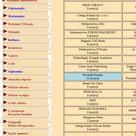
Akademia młodzieżowa
DEEP CHESS!!!
Ciekawostki↓
0 pozycji
Cenega Poland Sp. z o.o.
Wydarzenia↓
0 pozycji
Wydawnictwo DiG
Ale
Problemy PZSzach
0 pozycji
Polemiki
Wydawnictwo FERNSCHACHPOST
W
8 pozycji
3
Kultura↓
Magazín ŠACHinfo
6 pozycji
Konkursy↓
Wydawnictwo PZSzach
ul
0 pozycji
Galerie
Dolnośląski Związek Szachowy
0 pozycj1
Listy
Chess Stars Publishing
Sergei 
0 pozycji
Phon
Ogłoszenia
Rochade Europa
12 pozycji
Postfac
Aktualne imprezy
Keene On Chess
0 pozycji
Polskie sukcesy↓
INTEGRACJA
u
Polskie występy↓
0 pozycji
6
MAT
ul.
Z teki arbitra
0 pozycji
HISPANO EUROPEA
08908
Z archiwum
0 pozycji
Ryszarda Sternika
Mongoose Press
Ne
2 pozycje
Fotografie
Marka Skrzypczaka
Verlag Schach Wissen Berlin
0 pozycji
Kącik amatora↓