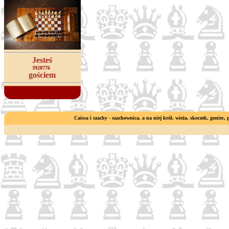
Jesteś
3928776
gościem
Caissa i szachy - szachownica, a na niej król, wieża, skoczek, goniec