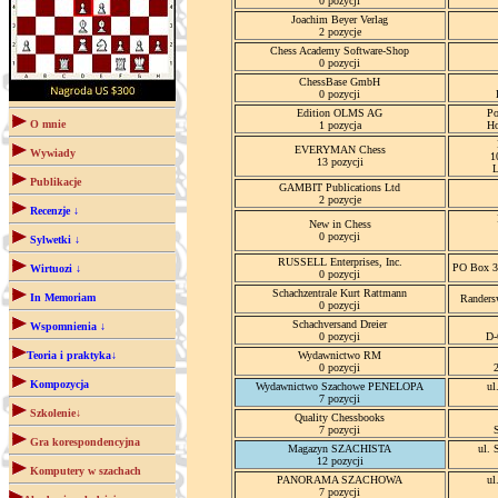
0 pozycji
Joachim Beyer Verlag
2 pozycje
Chess Academy Software-Shop
0 pozycji
ChessBase GmbH
0 pozycji
Edition OLMS AG
Po
O mnie
1 pozycja
Ho
EVERYMAN Chess
Wywiady
1
13 pozycji
Publikacje
GAMBIT Publications Ltd
2 pozycje
Recenzje ↓
New in Chess
0 pozycji
Sylwetki ↓
RUSSELL Enterprises, Inc.
PO Box 3
Wirtuozi ↓
0 pozycji
Schachzentrale Kurt Rattmann
In Memoriam
Randers
0 pozycji
Schachversand Dreier
Wspomnienia ↓
0 pozycji
D-
Teoria i praktyka↓
Wydawnictwo RM
0 pozycji
Kompozycja
Wydawnictwo Szachowe PENELOPA
ul
7 pozycji
Szkolenie↓
Quality Chessbooks
7 pozycji
Gra korespondencyjna
Magazyn SZACHISTA
ul. 
12 pozycji
Komputery w szachach
PANORAMA SZACHOWA
ul
7 pozycji