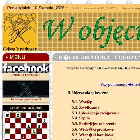
Poniedziałek, 10 Sierpnia, 2026 r.
Opublikowano w dniu 13.03.2007 r. Strona istnieje
K�CIK AMATORA - UDERZEN
Wszystkie materia�y z k�cika amatora b�d� sukces
Jestem na Facebook'u
Przypominamy, �e reda
5. Uderzenia taktyczne
Jestem na platformie X
5.1. Wst�p
5.2. Zwi�zanie
5.3. Likwidacja zwi�zania
5.4. Szpila
5.5. Podw�jne uderzenie
5.6. Wide�ki pionkowe
5.7. Wide�ki konikowe