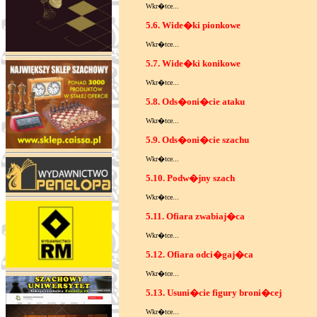
Wkr�tce...
5.6. Wide�ki pionkowe
Wkr�tce...
5.7. Wide�ki konikowe
Wkr�tce...
5.8. Ods�oni�cie ataku
Wkr�tce...
5.9. Ods�oni�cie szachu
Wkr�tce...
5.10. Podw�jny szach
Wkr�tce...
5.11. Ofiara zwabiaj�ca
Wkr�tce...
5.12. Ofiara odci�gaj�ca
Wkr�tce...
5.13. Usuni�cie figury broni�cej
Wkr�tce...