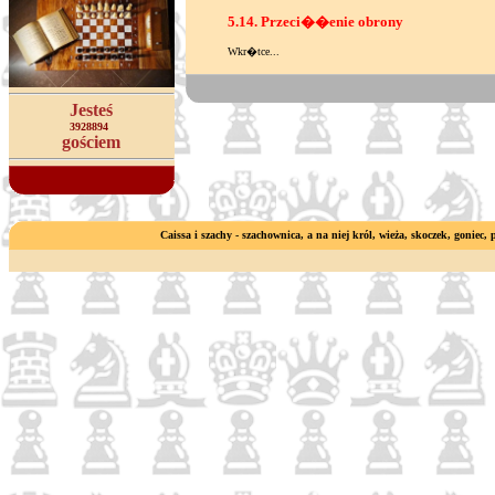
5.14. Przeci��enie obrony
Wkr�tce...
Jesteś
3928894
gościem
Caissa i szachy - szachownica, a na niej król, wieża, skoczek, goniec