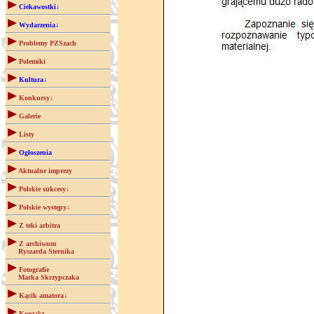
Ciekawostki↓
Wydarzenia↓
Problemy PZSzach
Polemiki
Kultura↓
Konkursy↓
Galerie
Listy
Ogłoszenia
Aktualne imprezy
Polskie sukcesy↓
Polskie występy↓
Z teki arbitra
Z archiwum
Ryszarda Sternika
Fotografie
Marka Skrzypczaka
Kącik amatora↓
Kontakt