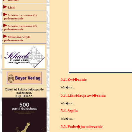
Linki
Ankieta rocznicowa (1)
- podsumowanie
Ankieta rocznicowa (2)
- podsumowanie
Milionowa wizyta
- podsumowanie
5.2. Zwi�zanie
Wkr�tce...
Dzięki tej książce dołączysz do
najlepszych.
5.3. Likwidacja zwi�zania
Kup TERAZ!
Wkr�tce...
5.4. Szpila
Wkr�tce...
5.5. Podw�jne uderzenie