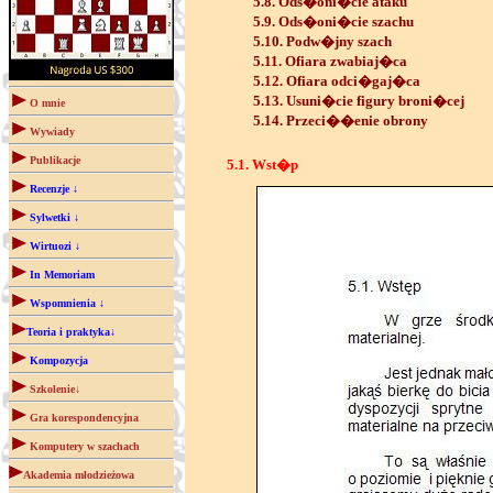
5.8. Ods�oni�cie ataku
5.9. Ods�oni�cie szachu
5.10. Podw�jny szach
5.11. Ofiara zwabiaj�ca
5.12. Ofiara odci�gaj�ca
5.13. Usuni�cie figury broni�cej
O mnie
5.14. Przeci��enie obrony
Wywiady
Publikacje
5.1. Wst�p
Recenzje ↓
Sylwetki ↓
Wirtuozi ↓
In Memoriam
Wspomnienia ↓
Teoria i praktyka↓
Kompozycja
Szkolenie↓
Gra korespondencyjna
Komputery w szachach
Akademia młodzieżowa