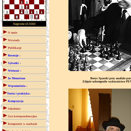
O mnie
Wywiady
Publikacje
Recenzje ↓
Sylwetki ↓
Wirtuozi ↓
In Memoriam
Borys Spasski przy analizie part
Zdjęcie udostępniło wydawnictwo 
Wspomnienia ↓
Teoria i praktyka↓
Kompozycja
Szkolenie↓
Gra korespondencyjna
Komputery w szachach