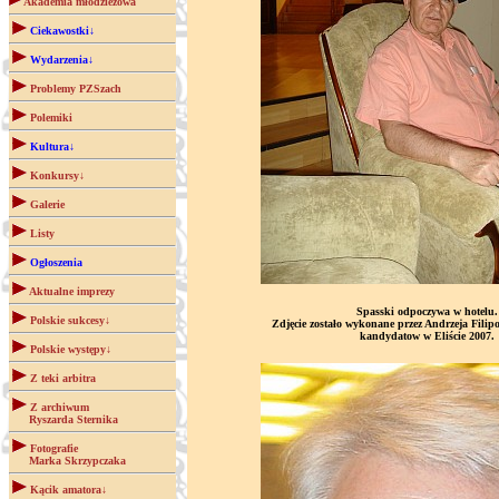
Akademia młodzieżowa
Ciekawostki↓
Wydarzenia↓
Problemy PZSzach
Polemiki
Kultura↓
Konkursy↓
Galerie
Listy
Ogłoszenia
Aktualne imprezy
Spasski odpoczywa w hotelu.
Polskie sukcesy↓
Zdjęcie zostało wykonane przez Andrzeja Filip
kandydatow w Eliście 2007.
Polskie występy↓
Z teki arbitra
Z archiwum
Ryszarda Sternika
Fotografie
Marka Skrzypczaka
Kącik amatora↓