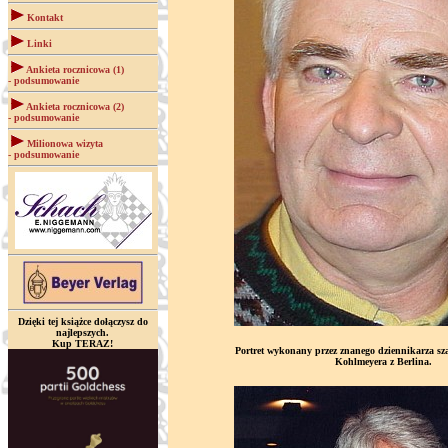
Kontakt
Linki
Ankieta rocznicowa (1)
- podsumowanie
Ankieta rocznicowa (2)
- podsumowanie
Milionowa wizyta
- podsumowanie
Dzięki tej książce dołączysz do
najlepszych.
Kup TERAZ!
Portret wykonany przez znanego dziennikarza s
Kohlmeyera z Berlina.