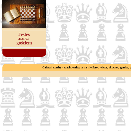
Jesteś
3928773
gościem
Caissa i szachy - szachownica, a na niej król, wieża, skoczek, goniec