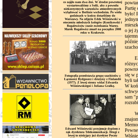
powtar
co zajęło nam dwa dni. W drodze powrotnej
wystartowaliśmy z Sofii, aby z powodu
Partię
niekorzystnych warunków atmosferycznych
wylądować w Berlinie wschodnim. Po wielu
było! 
godzinach w końcu dotarliśmy do
jednym
Warszawy. Na zdjęciu Edek Wiśniewski w
otoczeniu młodszych kolegów (Konikowski i
mieszk
Rogalewicz)w czasie zwiedzania Warny.
Marek Rogalewicz zmarł na początku 2008
o jej 
roku w Krakowie.
tajemn
późnie
szacho
Edek b
różnyc
powrot
się w 
Fotografia przedstawia grupę szachistów z
Łączności Bydgoszcz i drużyny z Finlandii
byli t
(1977). Z lewej strony widać Edwarda
W końc
Wiśniewskiegoi i Juliana Gralkę.
schwyc
sam "p
rozrab
W grun
znajom
Memori
Edward Wiśniewski przyjmuje dyplom z
Pewneg
rąk dyrektora Telekomunikacji. Drugi z
Wiśnie
lewej to nieżyjący już dyrektor Poczty