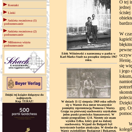
O tej 
Kontakt
jednej
ścisłe
Linki
obiekt
Ankieta rocznicowa (1)
bardzo
- podsumowanie
Ankieta rocznicowa (2)
W czas
- podsumowanie
kąpiel
Milionowa wizyta
błękit
- podsumowanie
pewne 
Edek Wiśniewski z narzeczoną w parku w
oczywi
Karl-Marks-Stadt na początku sierpnia 1967
Henię,
roku.
się wi
i jego
lokum,
namiot
potrze
skonst
Dzięki tej książce dołączysz do
poleci
najlepszych.
Kup TERAZ!
W dniach 11-12 sierpnia 1969 roku odbyły
Dzięki
się w Warnie dwa mecze towarzyskie
grę. O
pomiędzy reprezentacją Pomorza i Warny.
Grając na pierwszej szachownicy uzyskałem
pomoc
jeden punkt przeciwko Atanasowowi. W
sumie przegraliśmy 12-8. Niestety nie znam
wyniku Edka, który grał na dalszej
W tamt
szachownicy. Wyjazd do Bułgarii był
turystycznie bardzo atrakcyjny. W drodze do
kolegó
Warny zwiedziliśmy Budapeszt i Bukareszt,