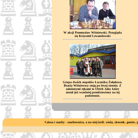
W akcji Przemysław Wiśniewski. Przygląda
się Krzysztof Lewandowski
Grupa dwóch zespołów Łucznika Żołędowo.
Bracia Wiśniewscy stoją po lewej stronie. Z
założonymi rękami to Ulrich Jahr, który
został już wcześniej przedstawiony na tej
podstronie.
Caissa i szachy - szachownica, a na niej król, wieża, skoczek, goniec