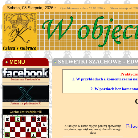
Sobota, 08 Sierpnia, 2026 r.
Opublikowano w dniu 13.03.2007 r. Strona istnieje od
7088
SYLWETKI SZACHOWE - EDW
Praktyczn
1. W przykładach z komentarzami nale
Jestem na Facebook'u
2. W partiach bez komenta
Jestem na platformie X
Edwar
Kliknięcie w każde zdjęcie poniżej spowoduje
wczytanie jego większej wersji do oddzielnego
okna