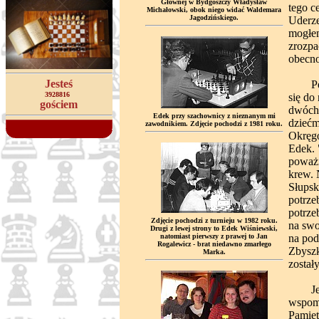
Głównej w Bydgoszczy Władysław
tego c
Michałowski, obok niego widać Waldemara
Jagodzińskiego.
Uderze
mogłem
zrozpa
obecno
Jesteś
Pewne
3928816
się do
gościem
dwóch 
Edek przy szachownicy z nieznanym mi
dziećm
zawodnikiem. Zdjęcie pochodzi z 1981 roku.
Okręgo
Edek. 
poważn
krew. 
Słupsk
potrze
potrze
Zdjęcie pochodzi z turnieju w 1982 roku.
na swo
Drugi z lewej strony to Edek Wiśniewski,
natomiast pierwszy z prawej to Jan
na pod
Rogalewicz - brat niedawno zmarłego
Zbyszk
Marka.
został
Jeszc
wspomn
Pamięt