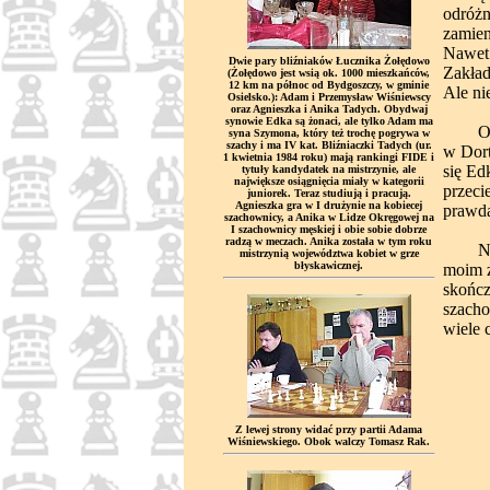
odróżn
zamien
Nawet 
Dwie pary bliźniaków Łucznika Żołędowo
Zakład
(Żołędowo jest wsią ok. 1000 mieszkańców,
12 km na północ od Bydgoszczy, w gminie
Ale nie
Osielsko.): Adam i Przemysław Wiśniewscy
oraz Agnieszka i Anika Tadych. Obydwaj
synowie Edka są żonaci, ale tylko Adam ma
O śmie
syna Szymona, który też trochę pogrywa w
szachy i ma IV kat. Bliźniaczki Tadych (ur.
w Dort
1 kwietnia 1984 roku) mają rankingi FIDE i
się Ed
tytuły kandydatek na mistrzynie, ale
największe osiągnięcia miały w kategorii
przeci
juniorek. Teraz studiują i pracują.
Agnieszka gra w I drużynie na kobiecej
prawda
szachownicy, a Anika w Lidze Okręgowej na
I szachownicy męskiej i obie sobie dobrze
radzą w meczach. Anika została w tym roku
Nie bę
mistrzynią województwa kobiet w grze
błyskawicznej.
moim ż
skończ
szacho
wiele 
Z lewej strony widać przy partii Adama
Wiśniewskiego. Obok walczy Tomasz Rak.