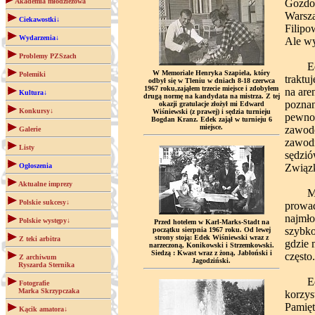
Akademia młodzieżowa
Gozdow
Warsza
Ciekawostki↓
Filipo
Wydarzenia↓
Ale wy
Problemy PZSzach
Edek b
W Memoriale Henryka Szapiela, który
Polemiki
traktu
odbył się w Tleniu w dniach 8-18 czerwca
1967 roku,zająłem trzecie miejsce i zdobyłem
na are
Kultura↓
drugą normę na kandydata na mistrza. Z tej
poznan
okazji gratulacje złożył mi Edward
Konkursy↓
Wiśniewski (z prawej) i sędzia turnieju
pewno 
Bogdan Kranz. Edek zajął w turnieju 6
miejsce.
zawodo
Galerie
zawodn
Listy
sędzió
Ogłoszenia
Związ
Aktualne imprezy
Mieszk
Polskie sukcesy↓
prowad
najmł
Polskie występy↓
Przed hotelem w Karl-Marks-Stadt na
szybko
początku sierpnia 1967 roku. Od lewej
strony stoją: Edek Wiśniewski wraz z
Z teki arbitra
gdzie 
narzeczoną, Konikowski i Strzemkowski.
Siedzą : Kwast wraz z żoną, Jabłoński i
często
Z archiwum
Jagodziński.
Ryszarda Sternika
Edek m
Fotografie
Marka Skrzypczaka
korzys
Pamięt
Kącik amatora↓