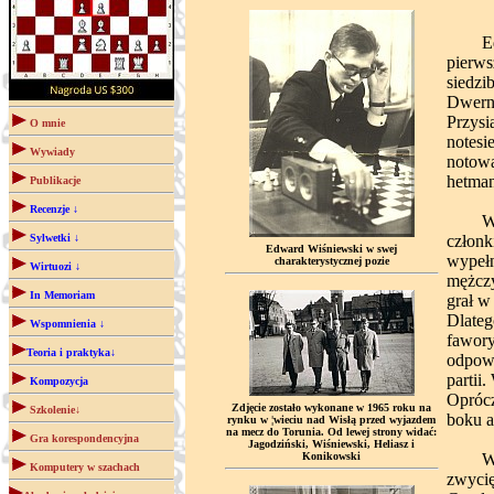
Edka 
pierws
siedzi
Dwerni
Przysi
O mnie
notesi
Wywiady
notowa
hetman
Publikacje
Recenzje ↓
W pew
Sylwetki ↓
członk
Edward Wiśniewski w swej
wypełn
charakterystycznej pozie
Wirtuozi ↓
mężczy
In Memoriam
grał w
Dlateg
Wspomnienia ↓
fawory
Teoria i praktyka↓
odpowi
partii
Kompozycja
Oprócz
Zdjęcie zostało wykonane w 1965 roku na
Szkolenie↓
boku a
rynku w ¦wieciu nad Wisłą przed wyjazdem
na mecz do Torunia. Od lewej strony widać:
Gra korespondencyjna
Jagodziński, Wiśniewski, Heliasz i
Konikowski
W półf
Komputery w szachach
zwycię