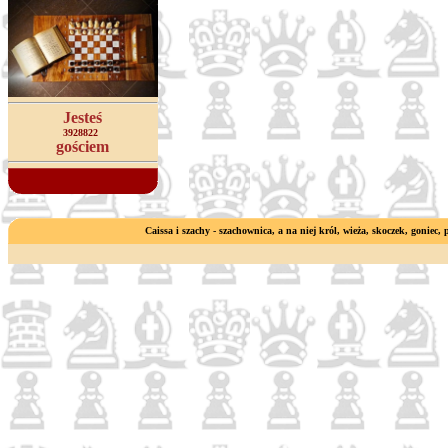
Jesteś
3928822
gościem
Caissa i szachy - szachownica, a na niej król, wieża, skoczek, goniec