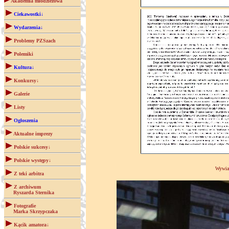
Akademia młodzieżowa
Ciekawostki↓
Wydarzenia↓
Problemy PZSzach
Polemiki
Kultura↓
Konkursy↓
Galerie
Listy
Ogłoszenia
Aktualne imprezy
Polskie sukcesy↓
Polskie występy↓
Wywia
Z teki arbitra
Z archiwum
Ryszarda Sternika
Fotografie
Marka Skrzypczaka
Kącik amatora↓