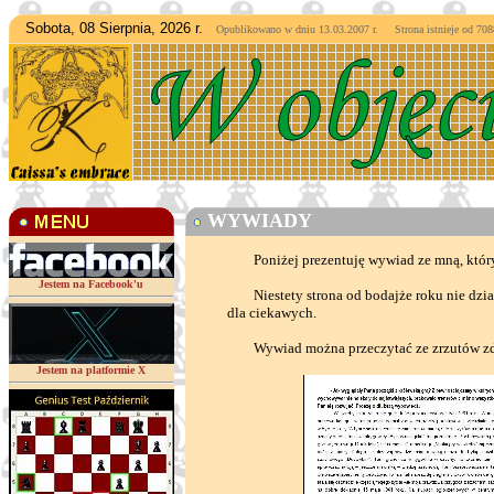
Sobota, 08 Sierpnia, 2026 r.
Opublikowano w dniu 13.03.2007 r. Strona istnieje od
7088
WYWIADY
Poniżej prezentuję wywiad ze mną, który 
Jestem na Facebook'u
Niestety strona od bodajże roku nie działa,
dla ciekawych.
Wywiad można przeczytać ze zrzutów zdjęć 
Jestem na platformie X