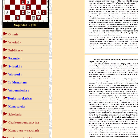
O mnie
Wywiady
Publikacje
Recenzje ↓
Sylwetki ↓
Wirtuozi ↓
In Memoriam
Wspomnienia ↓
Teoria i praktyka↓
Kompozycja
Szkolenie↓
Gra korespondencyjna
Komputery w szachach