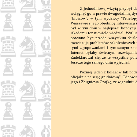
Z jednodniową wizytą przybył do Ro
wciągnąć go w prawie dwugodzinną dys
"kibiców", w tym wydawcy "Penelop
Warszawie i jego obietnicę interwencji 
był w tym dniu w najlepszej kondycji
Akademii też niewiele wiedział. Wytł
powinno być przede wszystkim ścisłe
rozwiązują problemów szkoleniowych p
tymi zgrupowaniami i tym samym zmob
Internet byłaby świetnym rozwiązan
Zadeklarował się, że te wszystkie p
Jeszcze tego samego dnia wyjechał.
Później jeden z kolegów tak podsumo
oficjalnie na sesję grudniową". Odpowi
jego i Zbigniewa Czajkę, że w grudniu d