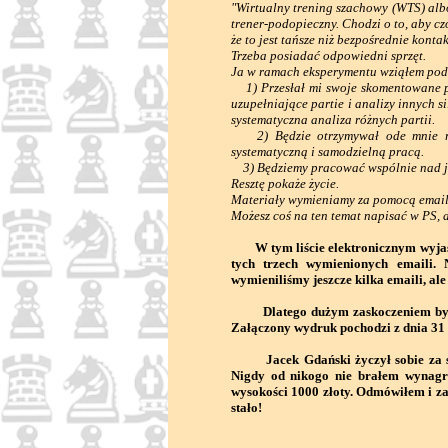
"Wirtualny trening szachowy (WTS) alb
trener-podopieczny. Chodzi o to, aby cz
że to jest tańsze niż bezpośrednie kont
Trzeba posiadać odpowiedni sprzęt.
Ja w ramach eksperymentu wziąłem pod 
1) Przesłał mi swoje skomentowane par
uzupełniające partie i analizy innych 
systematyczna analiza różnych partii.
2) Będzie otrzymywał ode mnie róż
systematyczną i samodzielną pracą.
3) Będziemy pracować wspólnie nad je
Resztę pokaże życie.
Materiały wymieniamy za pomocą email
Możesz coś na ten temat napisać w PS, a
W tym liście elektronicznym wyjaśn
tych trzech wymienionych emaili. 
wymieniliśmy jeszcze kilka emaili, al
Dlatego dużym zaskoczeniem była d
Załączony wydruk pochodzi z dnia 31 p
Jacek Gdański życzył sobie za swo
Nigdy od nikogo nie brałem wynagr
wysokości 1000 złoty. Odmówiłem i za
stało!