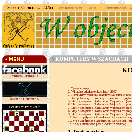
Sobota, 08 Sierpnia, 2026 r.
Opublikowano w dniu 13.03.2007 r. Strona istnieje od
7088
KOMPUTERY W SZACHACH
KO
Jestem na Facebook'u
1. Tytułem wstępu
2. Wirtualne szkolenie (Szachista 4/2000)
3. Komputery w treningu szachisty (Szachista 9/2000
4. Komputer w życiu szachisty i szkoleniowca (Wybra
Jestem na platformie X
5. Moja współpraca z Radosławem Wojtaszkiem (częś
6. Moja współpraca z Radosławem Wojtaszkiem (częś
7. Moja współpraca z Radosławem Wojtaszkiem (częś
8. Moja współpraca z Radosławem Wojtaszkiem (częś
9. Moja współpraca z Radosławem Wojtaszkiem (częś
10. Moja współpraca z Radosławem Wojtaszkiem (czę
11. Moja współpraca z Radosławem Wojtaszkiem (czę
12. Szkoła internetowa przy Akademii Szachowej!
1. Tytułem wstępu