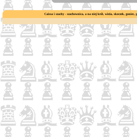
Caissa i szachy - szachownica, a na niej król, wieża, skoczek, goniec