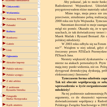
Akademia młodzieżowa
Aby pokazać, jak to może funkcjono
Radosławowi Wojtaszkowi. Udziela
Ciekawostki↓
przygotowywałem różne materiały szkole
Wydarzenia↓
Mimo tego, moja praca nie znalazł
przeciwnie, utrudniano pełną realizac
Problemy PZSzach
2000 roku nie było Wojtaszka. Tymczas
Natomiast doceniał to moje zaangażow
Polemiki
mógł nic pomóc. Okazało się, że w spr
Kultura↓
szachach, że tak doświadczony trener i
Marek Matlak i Ryszard Bernard. Ale 
Konkursy↓
polskiej młodzieży.
W 2003 roku odbyła się na Forum Po
Galerie
nie?". Wziąłem w niej udział, gdyż 
Listy
ówczesny prezes PZSZach Przemysław G
PZSzach Jana.
Ogłoszenia
Niestety większość dyskutantów - ste
Aktualne imprezy
mierze na atakach personalnych. Prym 
mają inny punkt widzenia, niż on. Pole
Polskie sukcesy↓
dyrygował destrukcyjną dyskusją, pr
elektronicznej i Internetu!
Polskie występy↓
Tymczasem forma szkolenia zapro
Z teki arbitra
Tak też obecnie współpracują ze so
wprowadzenia w życie zorganizowaneg
Z archiwum
młodzieży!
Ryszarda Sternika
Na tej podstronie zademonstruję Pań
Fotografie
argumenty, co do słuszności wprowa
Marka Skrzypczaka
doświadczeniami współpracy z Radosł
Polskiego Związku Szachowego w 2003
Kącik amatora↓