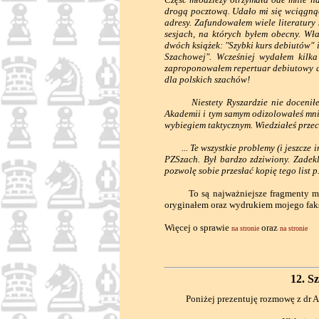
drogą pocztową. Udało mi się wciągną
adresy. Zafundowałem wiele literatury
sesjach, na których byłem obecny. Wł
dwóch książek: "Szybki kurs debiutów" i
Szachowej". Wcześniej wydałem kilka
zaproponowałem repertuar debiutowy dl
dla polskich szachów!
Niestety Ryszardzie nie doceniłeś t
Akademii i tym samym odizolowałeś mni
wybiegiem taktycznym. Wiedziałeś przeci
... Te wszystkie problemy (i jeszcze i
PZSzach. Był bardzo zdziwiony. Zadek
pozwolę sobie przesłać kopię tego lis
To są najważniejsze fragmenty mojeg
oryginałem oraz wydrukiem mojego faks
Więcej o sprawie
oraz
na stronie
na stronie
12. S
Poniżej prezentuję rozmowę z d