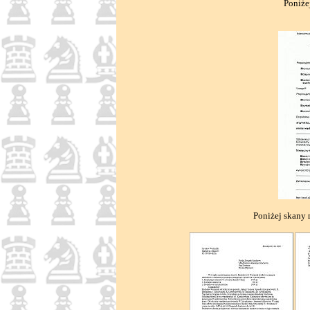
Poniże
Poniżej skany 