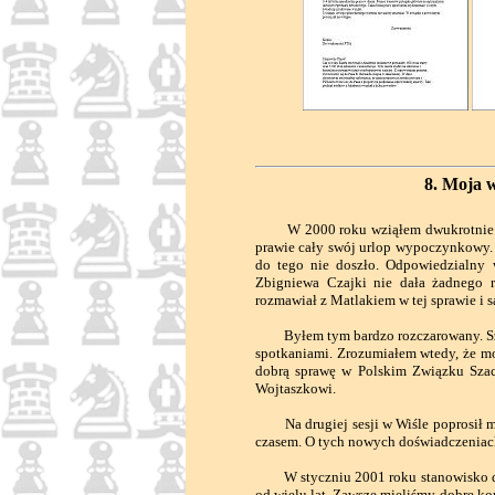
8. Moja 
W 2000 roku wziąłem dwukrotnie udzi
prawie cały swój urlop wypoczynkowy. 
do tego nie doszło. Odpowiedzialny 
Zbigniewa Czajki nie dała żadnego r
rozmawiał z Matlakiem w tej sprawie i 
Byłem tym bardzo rozczarowany. Szkol
spotkaniami. Zrozumiałem wtedy, że mo
dobrą sprawę w Polskim Związku Szac
Wojtaszkowi.
Na drugiej sesji w Wiśle poprosił m
czasem. O tych nowych doświadczeniach
W styczniu 2001 roku stanowisko dyre
od wielu lat. Zawsze mieliśmy dobre ko