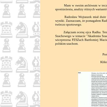
Mam w swoim archiwum w teczce z na
spostrzeżenia, analizy różnych wariantów,
Radosław Wojtaszek miał duże korzyś
wyniki. Zaznaczam, że pomagałem Radk
twórczo sportowego.
Załączam ocenę ojca Radka. Ten teks
Szachowego w temacie "Akademia Szach
wiceprezesa PZSZach Bartłomiej Macie
polskim szachom.
Pon
Klik