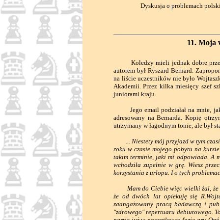
Dyskusja o problemach polski
11. Moja 
Koledzy mieli jednak dobre przeczuc
autorem był Ryszard Bernard. Zapropo
na liście uczestników nie było Wojtasz
Akademii. Przez kilka miesięcy szef s
juniorami kraju.
Jego email podziałał na mnie, jak p
adresowany na Bernarda. Kopię otrzym
utrzymany w łagodnym tonie, ale był st
... Niestety mój przyjazd w tym cza
roku w czasie mojego pobytu na kursie
takim terminie, jaki mi odpowiada. A m
wchodziła zupełnie w grę. Wiesz prz
korzystania z urlopu. I o tych problem
Mam do Ciebie więc wielki żal, że ina
że od dwóch lat opiekuję się R.Wojt
zaangażowany pracą badawczą i publi
"zdrowego" repertuaru debiutowego. To 
partie już w początkowej fazie gry. Ogó