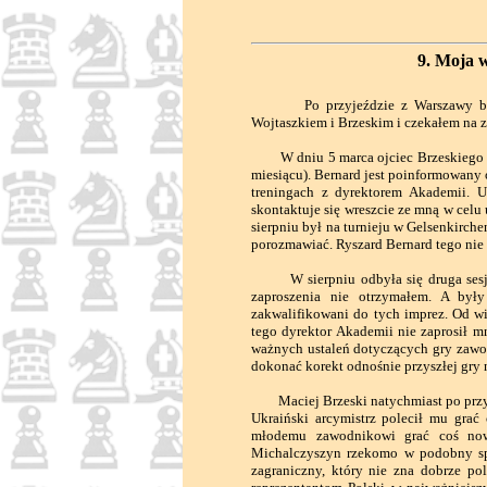
9. Moja 
Po przyjeździe z Warszawy byłem 
Wojtaszkiem i Brzeskim i czekałem na za
W dniu 5 marca ojciec Brzeskiego ta
miesiącu). Bernard jest poinformowany 
treningach z dyrektorem Akademii. Uc
skontaktuje się wreszcie ze mną w celu
sierpniu był na turnieju w Gelsenkirche
porozmawiać. Ryszard Bernard tego nie 
W sierpniu odbyła się druga sesja 
zaproszenia nie otrzymałem. A był
zakwalifikowani do tych imprez. Od 
tego dyrektor Akademii nie zaprosił m
ważnych ustaleń dotyczących gry zawo
dokonać korekt odnośnie przyszłej gry n
Maciej Brzeski natychmiast po przyje
Ukraiński arcymistrz polecił mu gra
młodemu zawodnikowi grać coś nowe
Michalczyszyn rzekomo w podobny spo
zagraniczny, który nie zna dobrze po