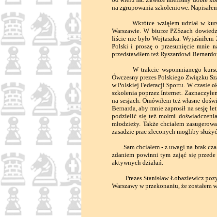
na zgrupowania szkoleniowe. Napisałem
Wkrótce wziąłem udział w kursie d
Warszawie. W biurze PZSzach dowiedzi
liście nie było Wojtaszka. Wyjaśniłe
Polski i proszę o przesunięcie mnie n
przedstawiłem też Ryszardowi Bernardo
W trakcie wspomnianego kursu nada
Ówczesny prezes Polskiego Związku Sz
w Polskiej Federacji Sportu. W czasie
szkolenia poprzez Internet. Zaznaczył
na sesjach. Omówiłem też własne doświ
Bernarda, aby mnie zaprosił na sesję l
podzielić się też moimi doświadczenia
młodzieży. Także chciałem zasugerowa
zasadzie prac zleconych mogliby służy
Sam chciałem - z uwagi na brak czasu
zdaniem powinni tym zająć się przede
aktywnych działań.
Prezes Stanisław Łobaziewicz pozytyw
Warszawy w przekonaniu, że zostałem w