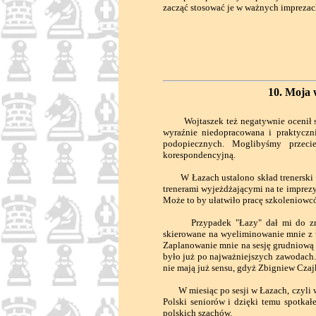
zacząć stosować je w ważnych impreza
10. Moja 
Wojtaszek też negatywnie ocenił swo
wyraźnie niedopracowana i praktyczn
podopiecznych. Moglibyśmy przeci
korespondencyjną.
W Łazach ustalono skład trenerski na
trenerami wyjeżdżającymi na te impre
Może to by ułatwiło pracę szkoleniowców
Przypadek "Łazy" dał mi do zrozum
skierowane na wyeliminowanie mnie z 
Zaplanowanie mnie na sesję grudniową 
było już po najważniejszych zawodach.
nie mają już sensu, gdyż Zbigniew Cza
W miesiąc po sesji w Łazach, czyli w
Polski seniorów i dzięki temu spotka
polskich szachów.