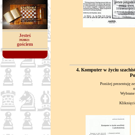
Jesteś
3928821
gościem
4. Komputer w życiu szachist
Po
Poniżej prezentuję z
Wybrane 
Kliknięci