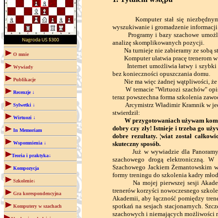
Komputer stał się niezbędnym narz
wyszukiwanie i gromadzenie informacji 
Programy i bazy szachowe umożliwiaj
analizę skomplikowanych pozycji.
Na turnieje nie zabieramy ze sobą stosu
O mnie
Komputer ułatwia pracę trenerom w zb
Internet umożliwia łatwy i szybki do
Wywiady
bez konieczności opuszczania domu.
Publikacje
Nie ma więc żadnej wątpliwości, że b
W temacie "Wirtuozi szachów" opisałem
Recenzje ↓
teraz powszechna forma szkolenia zawo
Arcymistrz Władimir Kramnik w jedn
Sylwetki ↓
stwierdził:
Wirtuozi ↓
W przygotowaniach używam komputer
dobry czy zły! Istnieje i trzeba go uży
In Memoriam
dobre rezultaty. ¦wiat został całko
Wspomnienia ↓
skuteczny sposób.
Już w wywiadzie dla Panoramy Szac
Teoria i praktyka↓
szachowego drogą elektroniczną. W
Szachowego Jackiem Żemantowskim wsp
Kompozycja
formy treningu do szkolenia kadry mło
Szkolenie↓
Na mojej pierwszej sesji Akademii
trenerów korzyści nowoczesnego szkole
Gra korespondencyjna
Akademii, aby łączność pomiędzy trene
spotkań na sesjach stacjonarnych. Sz
Komputery w szachach
szachowych i niemających możliwości r