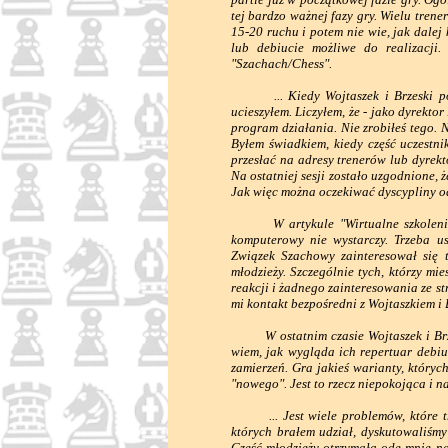
tej bardzo ważnej fazy gry. Wielu tren
15-20 ruchu i potem nie wie, jak dalej
lub debiucie możliwe do realizacji.
"Szachach/Chess".
... Kiedy Wojtaszek i Brzeski poinf
ucieszyłem. Liczyłem, że - jako dyrekt
program działania. Nie zrobiłeś tego. 
Byłem świadkiem, kiedy część uczestn
przesłać na adresy trenerów lub dyrek
Na ostatniej sesji zostało uzgodnione, 
Jak więc można oczekiwać dyscypliny od
W artykule "Wirtualne szkolenie" pi
komputerowy nie wystarczy. Trzeba u
Związek Szachowy zainteresował się 
młodzieży. Szczególnie tych, którzy m
reakcji i żadnego zainteresowania ze st
mi kontakt bezpośredni z Wojtaszkiem i B
W ostatnim czasie Wojtaszek i Brzes
wiem, jak wygląda ich repertuar debiu
zamierzeń. Gra jakieś warianty, który
"nowego". Jest to rzecz niepokojąca i
... Jest wiele problemów, które trz
których brałem udział, dyskutowaliś
Część młodzieży otrzymała ode mnie na 