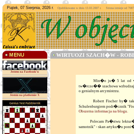
Piątek, 07 Sierpnia, 2026 r.
Opublikowano w dniu 13.03.2007 r. Strona istnieje od
7087
WIRTUOZI SZACH�W - ROBERT 
Jestem na Facebook'u
Min�o ju� 5 lat od �mierci
tw�rczo�� szachowa wzbudzaj�
o genialnym arcymistrzu.
Jestem na platformie X
Robert Fischer by� tak�e m
Schulenburgiem podr�cznik "Fis
Obszerna informacja na blogu.
Polecam Pa�stwu lektur� ciek
samotnik" - skan artyku�u poni�