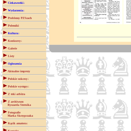
Ciekawostki↓
Wydarzenia↓
Problemy PZSzach
Polemiki
Kultura↓
Konkursy↓
Galerie
Listy
Ogłoszenia
Aktualne imprezy
Polskie sukcesy↓
Polskie występy↓
Z teki arbitra
Z archiwum
Ryszarda Sternika
Fotografie
Marka Skrzypczaka
Kącik amatora↓
Kontakt