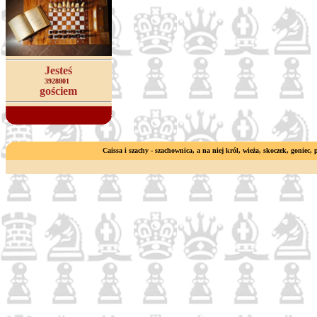
Jesteś
3928801
gościem
Caissa i szachy - szachownica, a na niej król, wieża, skoczek, goniec