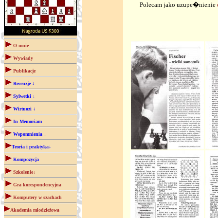
Polecam jako uzupe�nienie
O mnie
Wywiady
Publikacje
Recenzje ↓
Sylwetki ↓
Wirtuozi ↓
In Memoriam
Wspomnienia ↓
Teoria i praktyka↓
Kompozycja
Szkolenie↓
Gra korespondencyjna
Komputery w szachach
Akademia młodzieżowa