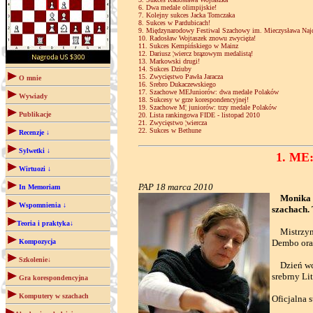
6. Dwa medale olimpijskie!
7. Kolejny sukces Jacka Tomczaka
8. Sukces w Pardubicach!
9. Międzynarodowy Festiwal Szachowy im. Mieczysława Naj
10. Radosław Wojtaszek znowu zwycięża!
11. Sukces Kempińskiego w Mainz
12. Dariusz ¦wiercz brązowym medalistą!
13. Markowski drugi!
14. Sukces Dziuby
15. Zwycięstwo Pawła Jaracza
O mnie
16. Srebro Dukaczewskiego
17. Szachowe MEJuniorów: dwa medale Polaków
Wywiady
18. Sukcesy w grze korespondencyjnej!
19. Szachowe M¦ juniorów: trzy medale Polaków
Publikacje
20. Lista rankingowa FIDE - listopad 2010
21. Zwycięstwo ¦wiercza
22. Sukces w Bethune
Recenzje ↓
Sylwetki ↓
1. ME:
Wirtuozi ↓
PAP 18 marca 2010
In Memoriam
Monika 
Wspomnienia ↓
szachach. 
Teoria i praktyka↓
Mistrzyni 
Kompozycja
Dembo ora
Szkolenie↓
Dzień wcze
srebrny Li
Gra korespondencyjna
Komputery w szachach
Oficjalna 