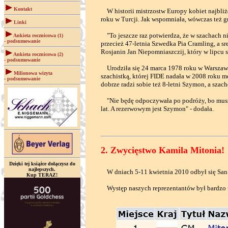
Kontakt
W historii mistrzostw Europy kobiet najbliże
roku w Turcji. Jak wspomniała, wówczas też gr
Linki
"To jeszcze raz potwierdza, że w szachach nie
Ankieta rocznicowa (1)
- podsumowanie
przecież 47-letnia Szwedka Pia Cramling, a s
Rosjanin Jan Niepomniaszczij, który w lipcu s
Ankieta rocznicowa (2)
- podsumowanie
Urodziła się 24 marca 1978 roku w Warszawie, 
Milionowa wizyta
szachistką, której FIDE nadała w 2008 roku męs
- podsumowanie
dobrze radzi sobie też 8-letni Szymon, a szac
"Nie będę odpoczywała po podróży, bo muszę 
lat. A rezerwowym jest Szymon" - dodała.
2. Zwycięstwo Kamila Mitonia!
Dzięki tej książce dołączysz do
najlepszych.
W dniach 5-11 kwietnia 2010 odbył się San C
Kup TERAZ!
Występ naszych reprezentantów był bardzo