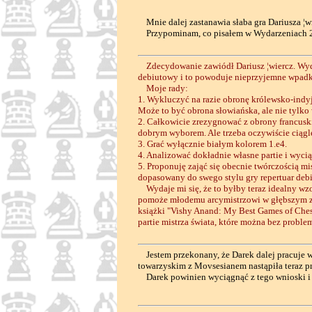
Mnie dalej zastanawia słaba gra Dariusza ¦wi
Przypominam, co pisałem w Wydarzeniach 20
Zdecydowanie zawiódł Dariusz ¦wiercz. Wydaj
debiutowy i to powoduje nieprzyjemne wpad
Moje rady:
1. Wykluczyć na razie obronę królewsko-indy
Może to być obrona słowiańska, ale nie tylko w
2. Całkowicie zrezygnować z obrony francuskie
dobrym wyborem. Ale trzeba oczywiście ciągl
3. Grać wyłącznie białym kolorem 1.e4.
4. Analizować dokładnie własne partie i wyci
5. Proponuję zająć się obecnie twórczością m
dopasowany do swego stylu gry repertuar deb
Wydaje mi się, że to byłby teraz idealny wzo
pomoże młodemu arcymistrzowi w głębszym zr
książki "Vishy Anand: My Best Games of Ches
partie mistrza świata, które można bez problem
Jestem przekonany, że Darek dalej pracuje w 
towarzyskim z Movsesianem nastąpiła teraz pr
Darek powinien wyciągnąć z tego wnioski i zm