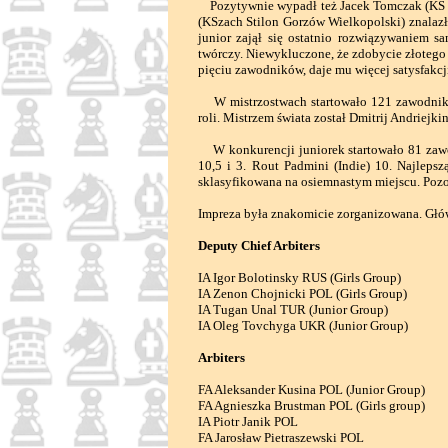
Pozytywnie wypadł też Jacek Tomczak (KS Po
(KSzach Stilon Gorzów Wielkopolski) znalazł 
junior zajął się ostatnio rozwiązywaniem 
twórczy. Niewykluczone, że zdobycie złotego
pięciu zawodników, daje mu więcej satysfakcj
W mistrzostwach startowało 121 zawodników z
roli. Mistrzem świata został Dmitrij Andriejk
W konkurencji juniorek startowało 81 zawo
10,5 i 3. Rout Padmini (Indie) 10. Najleps
sklasyfikowana na osiemnastym miejscu. Pozos
Impreza była znakomicie zorganizowana. Głó
Deputy Chief Arbiters
IA Igor Bolotinsky RUS (Girls Group)
IA Zenon Chojnicki POL (Girls Group)
IA Tugan Unal TUR (Junior Group)
IA Oleg Tovchyga UKR (Junior Group)
Arbiters
FA Aleksander Kusina POL (Junior Group)
FA Agnieszka Brustman POL (Girls group)
IA Piotr Janik POL
FA Jarosław Pietraszewski POL