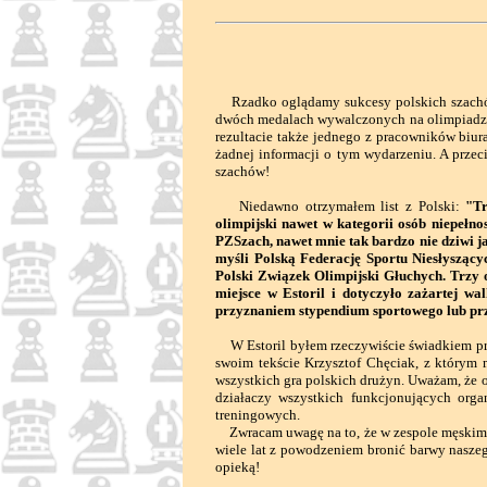
Rzadko oglądamy sukcesy polskich szachów
dwóch medalach wywalczonych na olimpiadzi
rezultacie także jednego z pracowników biur
żadnej informacji o tym wydarzeniu. A przeci
szachów!
Niedawno otrzymałem list z Polski:
"Tr
olimpijski nawet w kategorii osób niepełnos
PZSzach, nawet mnie tak bardzo nie dziwi j
myśli Polską Federację Sportu Niesłysząc
Polski Związek Olimpijski Głuchych. Trzy 
miejsce w Estoril i dotyczyło zażartej 
przyznaniem stypendium sportowego lub przy
W Estoril byłem rzeczywiście świadkiem prz
swoim tekście Krzysztof Chęciak, z którym 
wszystkich gra polskich drużyn. Uważam, że o
działaczy wszystkich funkcjonujących or
treningowych.
Zwracam uwagę na to, że w zespole męskim j
wiele lat z powodzeniem bronić barwy nasze
opieką!