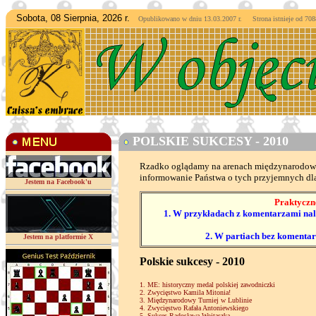
Sobota, 08 Sierpnia, 2026 r.
Opublikowano w dniu 13.03.2007 r. Strona istnieje od
7088
POLSKIE SUKCESY - 2010
Rzadko oglądamy na arenach międzynarodowych
informowanie Państwa o tych przyjemnych dl
Jestem na Facebook'u
Praktyczne
1. W przykładach z komentarzami nale
2. W partiach bez komenta
Jestem na platformie X
Polskie sukcesy - 2010
1. ME: historyczny medal polskiej zawodniczki
2. Zwycięstwo Kamila Mitonia!
3. Międzynarodowy Turniej w Lublinie
4. Zwycięstwo Rafała Antoniewskiego
5. Sukces Radosława Wojtaszka