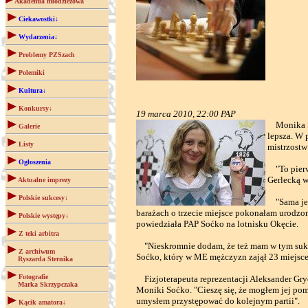
Akademia młodzieżowa
Ciekawostki↓
Wydarzenia↓
Problemy PZSzach
Polemiki
Kultura↓
Konkursy↓
19 marca 2010, 22:00 PAP
Monika Soć
Galerie
lepsza. W 
Listy
mistrzostw
Ogłoszenia
"To pierws
Gerlecką w
Aktualne imprezy
Polskie sukcesy↓
"Sama jest
barażach o trzecie miejsce pokonałam urodzon
Polskie występy↓
powiedziała PAP Soćko na lotnisku Okęcie.
Z teki arbitra
"Nieskromnie dodam, że też mam w tym sukces
Z archiwum
Soćko, który w ME mężczyzn zajął 23 miejsce.
Ryszarda Sternika
Fotografie
Fizjoterapeuta reprezentacji Aleksander G
Marka Skrzypczaka
Moniki Soćko. "Cieszę się, że mogłem jej po
umysłem przystępować do kolejnym partii".
Kącik amatora↓