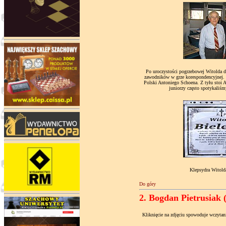
Po uroczystości pogrzebowej Witolda d
zawodników w grze korespondencyjnej. 
Polski Antoniego Schoena. Z tyłu stoi 
juniorzy często spotykaliśm
Klepsydra Witold
Do góry
2. Bogdan Pietrusiak (
Kliknięcie na zdjęciu spowoduje wczyta