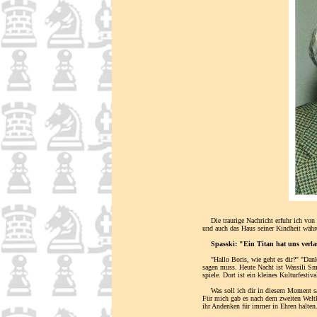
Die traurige Nachricht erfuhr ich von B
und auch das Haus seiner Kindheit währe
Spasski: "Ein Titan hat uns verl
"Hallo Boris, wie geht es dir?" "Danke.
sagen muss. Heute Nacht ist Wassili Smy
spiele. Dort ist ein kleines Kulturfestiv
Was soll ich dir in diesem Moment sag
Für mich gab es nach dem zweiten Weltkr
ihr Andenken für immer in Ehren halten