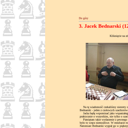
Do góry
3. Jacek Bednarski (1
Kliknięcie na z
Na tę wiadomość czekaliśmy niestety od 
Bednarski - jeden z czołowych szachistó
Jacka będę wspominać jako wspaniałego 
praktycznie o wszystkim, nie tylko o szac
Pamiętam takie wydarzenie z pewnego t
było to wręcz niemożliwe. W rezultacie r
Natomiast Bednarski wygrał go w piękny