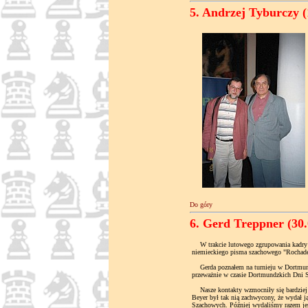
5. Andrzej Tyburczy (
Do góry
6. Gerd Treppner (30.
W trakcie lutowego zgrupowania kadry g
niemieckiego pisma szachowego "Rochade 
Gerda poznałem na turnieju w Dortmundzi
przeważnie w czasie Dortmundzkich Dni Sz
Nasze kontakty wzmocniły się bardziej 
Beyer był tak nią zachwycony, że wydał 
Szachowych. Później wydaliśmy razem jes