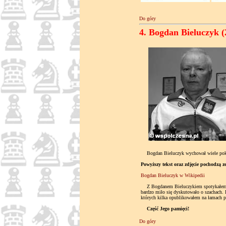
Do góry
4. Bogdan Bieluczyk (
Bogdan Bieluczyk wychował wiele pokoleń
Powyższy tekst oraz zdjęcie pochodzą z
Bogdan Bieluczyk w Wikipedii
Z Bogdanem Bieluczykiem spotykałem się
bardzo miło się dyskutowało o szachach. 
których kilka opublikowałem na łamach pr
Część Jego pamięci!
Do góry