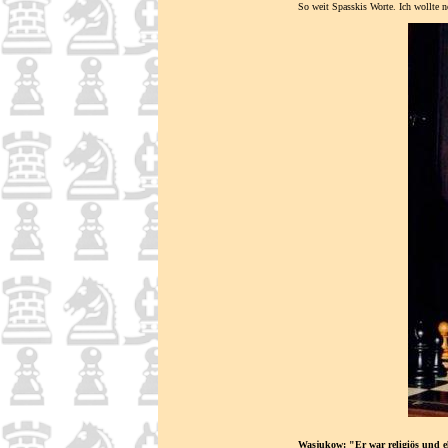
So weit Spasskis Worte. Ich wollte n
Wasjukow: "Er war religiös und e