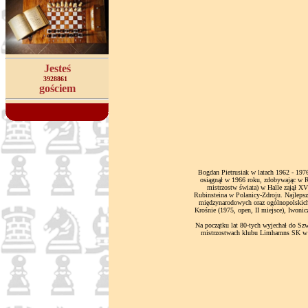
Jesteś
3928861
gościem
Bogdan Pietrusiak w latach 1962 - 1976
osiągnął w 1966 roku, zdobywając w Rz
mistrzostw świata) w Halle zajął X
Rubinsteina w Polanicy-Zdroju. Najlepszą
międzynarodowych oraz ogólnopolskich, 
Krośnie (1975, open, II miejsce), Iwoni
Na początku lat 80-tych wyjechał do Szw
mistrzostwach klubu Limhamns SK w M