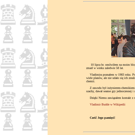
10 lipca br. omówiłem na moim blogu k
zmarł w wieku zaledwie 58 lat.
Vladimira poznałem w 1983 roku. Prze
wiele planów, ale nie udało się ich zre
chemii.
Z zawodu był inżynierem-chemikiem. W 
szachy, dawał seanse gry jednoczesnej i
Dzięki Niemu zawiązałem kontakt z n
Vladimir Budde w Wikipedii
Cześć Jego pamięci!