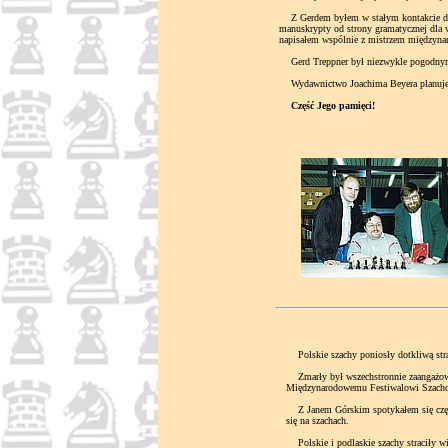
Z Gerdem byłem w stałym kontakcie do os
manuskrypty od strony gramatycznej dla 
napisałem wspólnie z mistrzem między
Gerd Treppner był niezwykle pogodnym 
Wydawnictwo Joachima Beyera planuje wz
Część Jego pamięci!
Polskie szachy poniosły dotkliwą stra
Zmarły był wszechstronnie zaangażowan
Międzynarodowemu Festiwalowi Szach
Z Janem Górskim spotykałem się często
się na szachach.
Polskie i podlaskie szachy straciły w