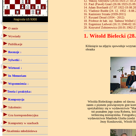
12. Wasilij Smysłow (24.03.1921-27.03.2
13. Paul (Paweł) Graul (26.06.1923-25.09
14. Adam Borchardt (17.07.1922-19.08.20
15. Vladimir Budde (24. 12. 1952 - 8.08.
16. Kazimierz Strzała (1939-2011)
17. Ryszard Drozd (1934 - 2012)
18. Profesor dr hab. inż. Tadeusz Wróbel 
19. Eugeniusz Ledwoń (16.11.1946-02.10
20. Krzysztof Żołnierowicz (18.01.1962-2
O mnie
1. Witold Bielecki (28
Wywiady
Publikacje
Kliknięcie na zdjęciu spowoduje wczyta
obrazka
Recenzje ↓
Sylwetki ↓
Wirtuozi ↓
In Memoriam
Wspomnienia ↓
Teoria i praktyka↓
Kompozycja
Witolda Bieleckiego znałem od dawna. 
razem z pismem poświęconym grze kores
Szkolenie↓
spotykaliśmy się w wydawnictwie "Man
też poznałem jego syna Roberta, któ
techniczną miesięcznika. Fotografia
Gra korespondencyjna
wydawnictwie Manfreda Glutha (siedzi 
Jerzy Konikowski, Witold Bie
Komputery w szachach
Akademia młodzieżowa