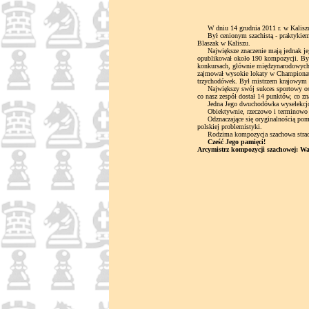
W dniu 14 grudnia 2011 r. w Kaliszu 
Był cenionym szachistą - praktykiem.
Blaszak w Kaliszu.
Największe znaczenie mają jednak jego
opublikował około 190 kompozycji. Był
konkursach, głównie międzynarodowych,
zajmował wysokie lokaty w Championata
trzychodówek. Był mistrzem krajowym 
Największy swój sukces sportowy osiąg
co nasz zespół dostał 14 punktów, co zn
Jedna Jego dwuchodówka wyselekcjon
Obiektywnie, rzeczowo i terminowo sp
Odznaczające się oryginalnością pomys
polskiej problemistyki.
Rodzima kompozycja szachowa straciła
Cześć Jego pamięci!
Arcymistrz kompozycji szachowej: W