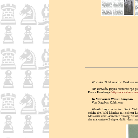
W wieku 89 lat zmarł w Moskwie arcym
Dla znawców języka niemieckiego propo
Base z Hamburga
(http://www.chessbas
In Memoriam Wassili Smyslow
Von Dagobert Kohlmeyer
Wassili Smyslow ist tot. Der 7. Weltm
spielte drei WM-Matches mit seinem Land
Moskauer über Jahrzehnte hinweg zur ab
das markanteste Beispiel dafür, dass ma