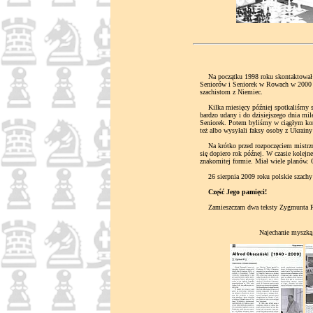
Na początku 1998 roku skontaktował si
Seniorów i Seniorek w Rowach w 2000 ro
szachistom z Niemiec.
Kilka miesięcy później spotkaliśmy s
bardzo udany i do dzisiejszego dnia mi
Seniorek. Potem byliśmy w ciągłym kon
też albo wysyłali faksy osoby z Ukrainy 
Na krótko przed rozpoczęciem mistrzo
się dopiero rok późnej. W czasie kole
znakomitej formie. Miał wiele planów. 
26 sierpnia 2009 roku polskie szachy s
Część Jego pamięci!
Zamieszczam dwa teksty Zygmunta Ryll
Najechanie myszką 