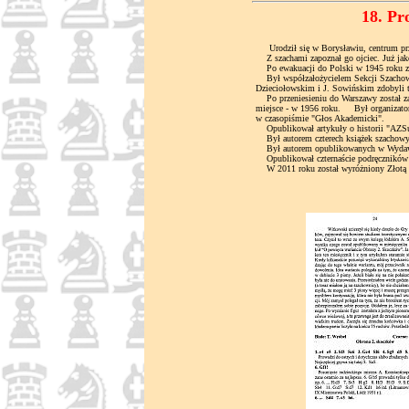
18. Pr
Urodził się w Borysławiu, centrum prz
Z szachami zapoznał go ojciec. Już jako 
Po ewakuacji do Polski w 1945 roku znal
Był współzałożycielem Sekcji Szachowej
Dzieciołowskim i J. Sowińskim zdobyli t
Po przeniesieniu do Warszawy został za
miejsce - w 1956 roku. Był organizatore
w czasopiśmie "Głos Akademicki".
Opublikował artykuły o historii "AZSu
Był autorem czterech książek szacho
Był autorem opublikowanych w Wydawnic
Opublikował czternaście podręczników a
W 2011 roku został wyróżniony Złotą 