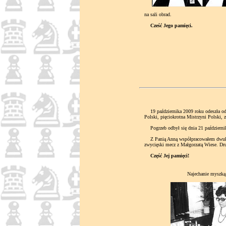
na sali obrad.
Cześć Jego pamięci.
19 października 2009 roku odeszła od
Polski, pięciokrotna Mistrzyni Polski,
Pogrzeb odbył się dnia 21 październik
Z Panią Anną współpracowałem dwukrot
zwycięski mecz z Małgorzatą Wiese. Dru
Część Jej pamięci!
Najechanie myszką 