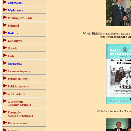
Ciekawostki↓
Wydarzenia↓
Problemy PZSzach
Polemiki
Kultura↓
Witold Bielecki wręcza dyplom uznania
grze korespondencyjnej 
Konkursy↓
Galerie
Listy
Ogłoszenia
Aktualne imprezy
Polskie sukcesy↓
Polskie występy↓
Z teki arbitra
Z archiwum
Ryszarda Sternika
Okładka miesięcznika "Ferns
Fotografie
Marka Skrzypczaka
Kącik amatora↓
Kontakt