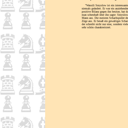
"Wassili Smyslow ist ein interessanter
niemals geändert. Er war ein anziehend
positive Bilanz gegen ihn besitze, hat d
man scherzhaft über ihn sagte: Smyslow a
Mann aus. Die meisten Schachspieler den
Züge aus. Er besaß ein gewaltiges Scha
der schreibt nicht nur eine, sondern vi
sehr schön charakterisiert.