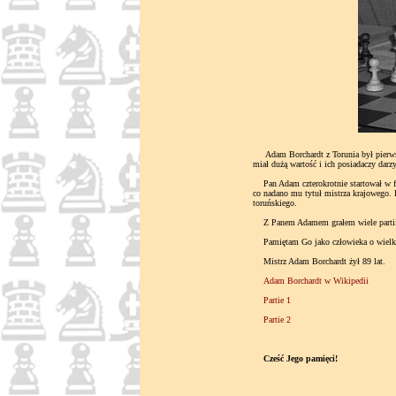
Adam Borchardt z Torunia był pierwszy
miał dużą wartość i ich posiadaczy darz
Pan Adam czterokrotnie startował w fi
co nadano mu tytuł mistrza krajowego.
toruńskiego.
Z Panem Adamem grałem wiele partii. K
Pamiętam Go jako człowieka o wielkiej
Mistrz Adam Borchardt żył 89 lat.
Adam Borchardt w Wikipedii
Partie 1
Partie 2
Cześć Jego pamięci!