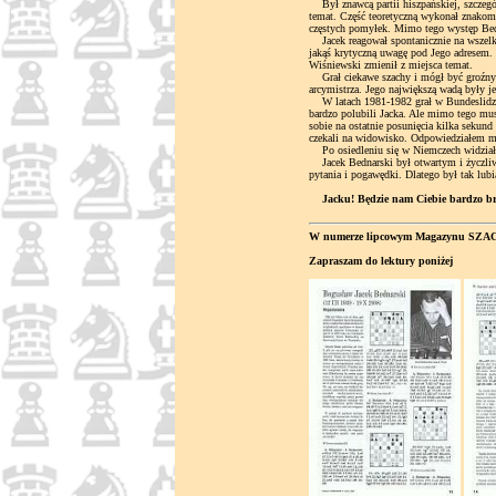
Był znawcą partii hiszpańskiej, szczegó
temat. Część teoretyczną wykonał znakomi
częstych pomyłek. Mimo tego występ Bedn
Jacek reagował spontanicznie na wszelk
jakąś krytyczną uwagę pod Jego adresem.
Wiśniewski zmienił z miejsca temat.
Grał ciekawe szachy i mógł być groźny 
arcymistrza. Jego największą wadą były j
W latach 1981-1982 grał w Bundeslidze w
bardzo polubili Jacka. Ale mimo tego mu
sobie na ostatnie posunięcia kilka sekund
czekali na widowisko. Odpowiedziałem mu
Po osiedleniu się w Niemczech widziałe
Jacek Bednarski był otwartym i życzliwy
pytania i pogawędki. Dlatego był tak lub
Jacku! Będzie nam Ciebie bardzo b
W numerze lipcowym Magazynu SZACHI
Zapraszam do lektury poniżej