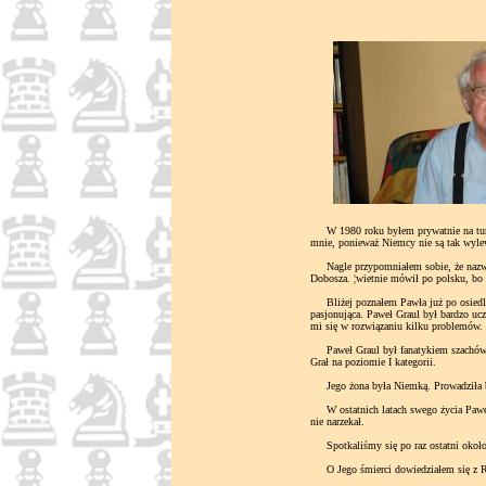
W 1980 roku byłem prywatnie na turnie
mnie, ponieważ Niemcy nie są tak wyle
Nagle przypomniałem sobie, że nazwisk
Dobosza. ¦wietnie mówił po polsku, bo
Bliżej poznałem Pawła już po osiedlen
pasjonująca. Paweł Graul był bardzo uc
mi się w rozwiązaniu kilku problemów.
Paweł Graul był fanatykiem szachów. K
Grał na poziomie I kategorii.
Jego żona była Niemką. Prowadziła bizn
W ostatnich latach swego życia Paweł
nie narzekał.
Spotkaliśmy się po raz ostatni około 
O Jego śmierci dowiedziałem się z Ro