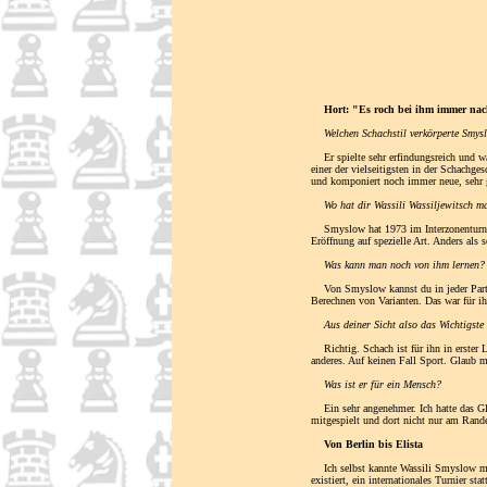
Hort: "Es roch bei ihm immer na
Welchen Schachstil verkörperte Smys
Er spielte sehr erfindungsreich und war 
einer der vielseitigsten in der Schachge
und komponiert noch immer neue, sehr g
Wo hat dir Wassili Wassiljewitsch ma
Smyslow hat 1973 im Interzonenturnier 
Eröffnung auf spezielle Art. Anders als
Was kann man noch von ihm lernen?
Von Smyslow kannst du in jeder Partieph
Berechnen von Varianten. Das war für ihn
Aus deiner Sicht also das Wichtigst
Richtig. Schach ist für ihn in erster L
anderes. Auf keinen Fall Sport. Glaub mir
Was ist er für ein Mensch?
Ein sehr angenehmer. Ich hatte das Glü
mitgespielt und dort nicht nur am Rand
Von Berlin bis Elista
Ich selbst kannte Wassili Smyslow mehr
existiert, ein internationales Turnier 