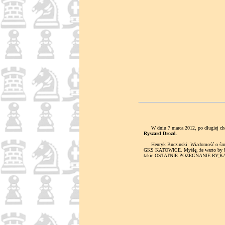
W dniu 7 marca 2012, po długiej chor
Ryszard Drozd
.
Henryk Buczinski: Wiadomość o śmierci 
GKS KATOWICE. Myślę, że warto by było
takie OSTATNIE POŻEGNANIE RY¦K