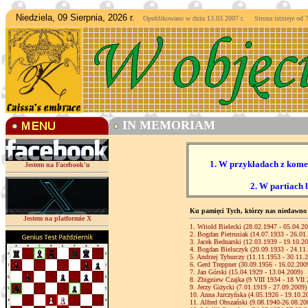
Niedziela, 09 Sierpnia, 2026 r.
Opublikowano w dniu 13.03.2007 r. Strona istnieje od
7
IN MEMORIAM
1. W przykładach z komen
Jestem na Facebook'u
2. W partiach
Ku pamięci Tych, którzy nas niedawno 
Jestem na platformie X
1. Witold Bielecki (28.02.1947 - 05.04.2
2. Bogdan Pietrusiak (14.07.1933 - 26.01
3. Jacek Bednarski (12.03.1939 - 19.10.2
4. Bogdan Bieluczyk (20.09.1933 - 24.11
5. Andrzej Tyburczy (11.11.1953 - 30.11.
6. Gerd Treppner (30.09.1956 - 16.02.200
7. Jan Górski (15.04.1929 - 13.04.2009)
8. Zbigniew Czajka (9 VIII 1934 - 18 VII
9. Jerzy Giżycki (7.01.1919 - 27.09.2009)
10. Anna Jurczyńska (4.05.1926 - 19.10.2
11. Alfred Obszański (9.08.1940-26.08.20