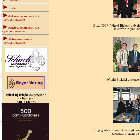
Linki
Ankieta rocznicowa (1)
- podsumowanie
Zjazd ICCF: Witold Bielecki z dypl
Ankieta rocznicowa (2)
mistrzów w grze kor
- podsumowanie
Milionowa wizyta
- podsumowanie
Witold Bielecki w otocze
Dzięki tej książce dołączysz do
najlepszych.
Kup TERAZ!
Po pogrzebie: Prezes Dolnośląskie
Zawadzki dyskutuje z