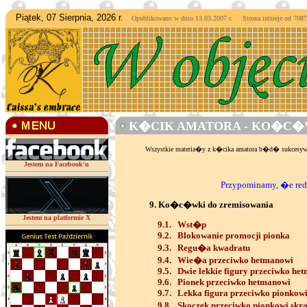
Piątek, 07 Sierpnia, 2026 r.
Opublikowano w dniu 13.03.2007 r. Strona istnieje od
7087
K�CIK AMATORA - KO�C�W
Wszystkie materia�y z k�cika amatora b�d� sukces
Jestem na Facebook'u
Przypominamy, �e reda
9. Ko�c�wki do zremisowania
Jestem na platformie X
9.1. Wst�p
9.2. Blokowanie promocji pionka
9.3. Regu�a kwadratu
9.4. Wie�a przeciwko hetmanowi
9.5. Dwie lekkie figury przeciwko he
9.6. Pionek przeciwko hetmanowi
9.7. Lekka figura przeciwko pionkow
9.8. Skoczek przeciwko pionkowi skr