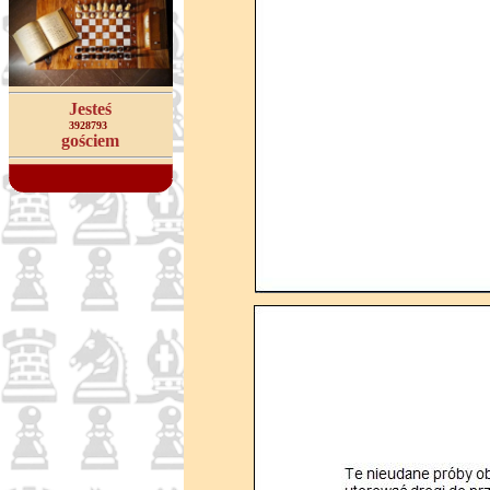
Jesteś
3928793
gościem