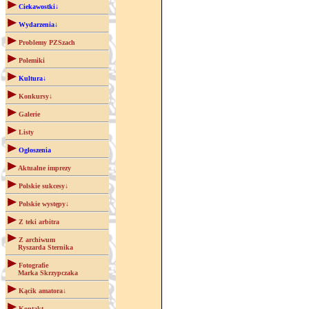
Ciekawostki↓
Wydarzenia↓
Problemy PZSzach
Polemiki
Kultura↓
Konkursy↓
Galerie
Listy
Ogłoszenia
Aktualne imprezy
Polskie sukcesy↓
Polskie występy↓
Z teki arbitra
Z archiwum
Ryszarda Sternika
Fotografie
Marka Skrzypczaka
Kącik amatora↓
Kontakt