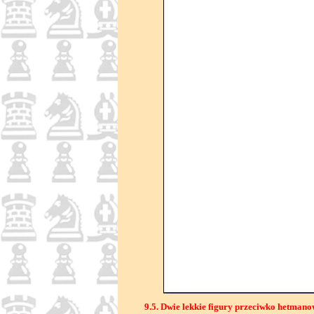
9.5. Dwie lekkie figury przeciwko hetmano