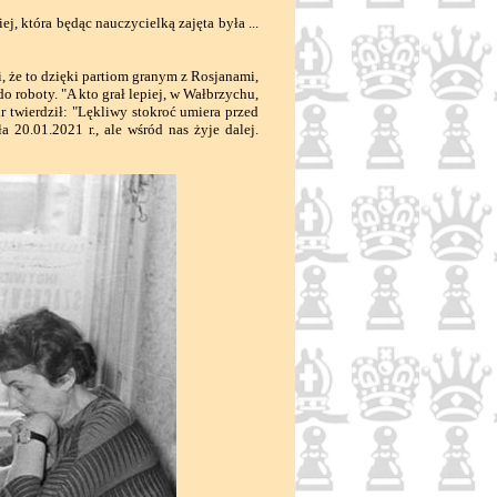
j, która będąc nauczycielką zajęta była ...
że to dzięki partiom granym z Rosjanami,
o roboty. "A kto grał lepiej, w Wałbrzychu,
r twierdził: "Lękliwy stokroć umiera przed
a 20.01.2021 r., ale wśród nas żyje dalej.