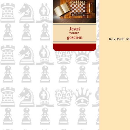
Jesteś
3928862
gościem
Rok 1960. Mi