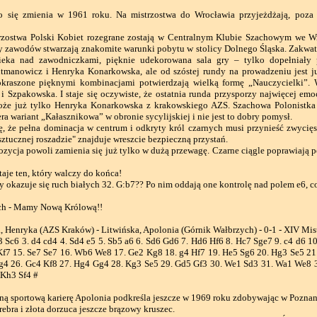
ę zmienia w 1961 roku. Na mistrzostwa do Wrocławia przyjeżdżają, poza H
stwa Polski Kobiet rozegrane zostają w Centralnym Klubie Szachowym we Wro
y zawodów stwarzają znakomite warunki pobytu w stolicy Dolnego Śląska. Zakw
pieka nad zawodniczkami, pięknie udekorowana sala gry – tylko dopełniały
tmanowicz i Henryka Konarkowska, ale od szóstej rundy na prowadzeniu jest ju
okraszone pięknymi kombinacjami potwierdzają wielką formę „Nauczycielki”.
i Szpakowska. I staje się oczywiste, że ostatnia runda przysporzy najwięcej emo
że już tylko Henryka Konarkowska z krakowskiego AZS. Szachowa Polonistka 
ra wariant „Kałasznikowa” w obronie sycylijskiej i nie jest to dobry pomysł.
że pełna dominacja w centrum i odkryty król czarnych musi przynieść zwycięs
"sztucznej roszadzie" znajduje wreszcie bezpieczną przystań.
cja powoli zamienia się już tylko w dużą przewagę. Czarne ciągle poprawiają poł
aje ten, który walczy do końca!
kazuje się ruch białych 32. G:b7?? Po nim oddają one kontrolę nad polem e6, c
h - Mamy Nową Królową!!
 Henryka (AZS Kraków) - Litwińska, Apolonia (Górnik Wałbrzych) - 0-1 - XIV Mist
f3 Sc6 3. d4 cd4 4. Sd4 e5 5. Sb5 a6 6. Sd6 Gd6 7. Hd6 Hf6 8. Hc7 Sge7 9. c4 d6 
Kf7 15. Se7 Se7 16. Wb6 We8 17. Ge2 Kg8 18. g4 Hf7 19. He5 Sg6 20. Hg3 Se5 21
g4 26. Gc4 Kf8 27. Hg4 Gg4 28. Kg3 Se5 29. Gd5 Gf3 30. We1 Sd3 31. Wa1 We8
 Kh3 Sf4 #
 sportową karierę Apolonia podkreśla jeszcze w 1969 roku zdobywając w Poznani
bra i złota dorzuca jeszcze brązowy kruszec.