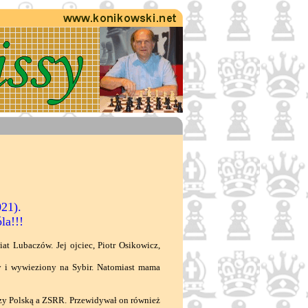
21).
la!!!
t Lubaczów. Jej ojciec, Piotr Osikowicz,
ny i wywieziony na Sybir. Natomiast mama
zy Polską a ZSRR. Przewidywał on również