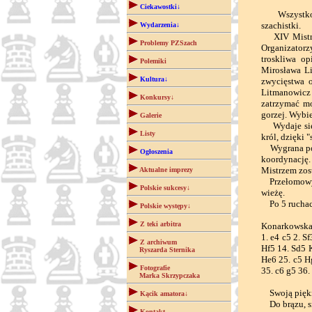
Ciekawostki↓
Wszystko si
szachistki.
Wydarzenia↓
XIV Mistrzo
Problemy PZSzach
Organizatorz
troskliwa o
Polemiki
Mirosława Li
Kultura↓
zwycięstwa 
Litmanowicz 
Konkursy↓
zatrzymać mo
gorzej. Wybie
Galerie
Wydaje się, 
Listy
król, dzięki 
Wygrana pozy
Ogłoszenia
koordynację.
Mistrzem zost
Aktualne imprezy
Przełomowy o
Polskie sukcesy↓
wieżę.
Po 5 ruchac
Polskie występy↓
Z teki arbitra
Konarkowska,
1. e4 c5 2. S
Z archiwum
Hf5 14. Sd5 
Ryszarda Sternika
He6 25. c5 H
Fotografie
35. c6 g5 36.
Marka Skrzypczaka
Swoją piękną
Kącik amatora↓
Do brązu, sre
Kontakt