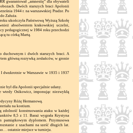
R gwarantował „amnestię” dla obywateli
obozach. Dwóch starszych braci Apolonii
września 1944 r. na warszawskiej Pradze. Po
 do Załuża.
 roku ukończyła Państwową Wyższą Szkołę
wnież absolwentem krakowskiej uczelni,
acy pedagogicznej w 1984 roku przechodzi
ącą tu córką Martą.
o duchownym i dwóch starszych braci. A
owiem główną rozrywką zesłańców, w gronie
I dwukrotnie w Warszawie w 1935 i 1937
ie był dla Apolonii specjalnie udany.
e wtedy Osikowicz, imponując niezwykłą
 medycyny Różę Hermanową.
eriału na kostium.
 zdolność konstruowania ataku w każdej
punktów 8,5 z 11. Baraż wygrała Krystyna
onym pamiątkowym dyplomem. Przymusowa
zstanie z szachami na sześć długich lat.
no… ostatnie miejsce w turnieju.