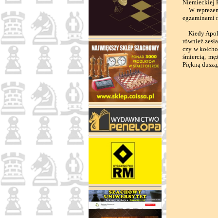
Niemieckiej 
W reprezentac
egzaminami m
Kiedy Apolon
również zesła
czy w kołchoz
śmiercią, mę
Piękną duszą,