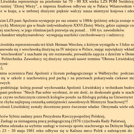
twińska reprezentuje na przełomie lat 70 - 80 XX wieku LZS POM Świdnicę.
urniej "Złotej Wieży”, a impreza finałowa odbywa się w Pałacu Wilanowskim 
ce w kraju, a w srebrnej drużynie pięknie walczy nasza mistrzyni krajowa i 
 LZS pani Apolonia występuje po raz ostatni w 1984r. (później sekcja zostaje 
zych). Mistrzyni gra w finale indywidualnym XXVI Złotej Wieży, gdzie zajmuje cz
ej szachowy, w jego eliminacjach przewija się ponad… 100 tys. zawodników.
harakter międzynarodowy: występują szachiści czechosłowaccy i radzieccy.
wińska reprezentowała też klub Hetman Wrocław, z którym wystąpiła w I lidze s
lasowała się z wrocławską drużyną na IV miejscu w Polsce, mając największy wkład
rocławskim" z szachami się nie rozstawała; prowadziła zajęcia z dziećmi w Domu 
 Politechnika. Zawodnicy tej drużyny używali nawet terminu "Obrona Litwińskiej"
nymi:
c5.
a uczennica Pani Apolonii z liceum pedagogicznego w Wałbrzychu: podczas
a się w szkole z szachownicą pod pachą i na przerwach pokazywała ciekawe 
owych.
odróżując koleją poznał wychowanka Apolonii Litwińskiej z technikum budo
ani profesor. "Niech Pan sobie wyobrazi, że nie dość, że doskonale grała w szach
ilu czysto technicznym czterech kolegów poszło na filologię polską na Uniwersy
est chyba najlepszą cenzurką umiejętności zawodowych Mistrzyni Szachowej!!!
onii Litwińskiej zostały docenione przez ówczesne władze. Otrzymała wiele odzn
ańców Sybiru nadany przez Prezydenta Rzeczypospolitej Polskiej,
 Zasługi za nienaganną pracę pedagogiczną (1976 r.) (uchwała Rady Państwa),
rebrna odznaka za wybitne zasługi w rozwoju sportu szachowego na Dolnym Śląsk
 – 30 maja 1961 roku odbywa się w Kaliszu mecz Polek z należącymi do ści