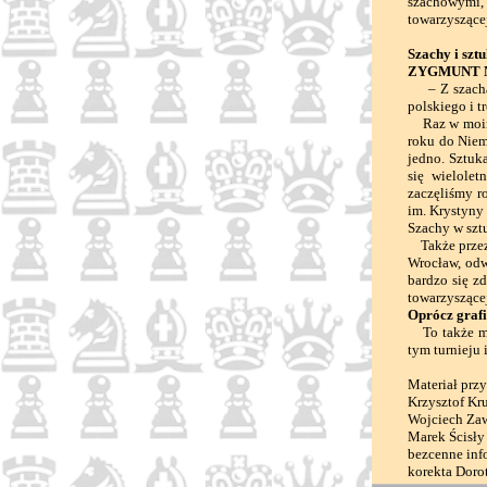
szachowymi, 
towarzyszące
Szachy i szt
ZYGMUNT 
– Z szachami
polskiego i t
Raz w moim ż
roku do Niem
jedno. Sztuk
się wielole
zaczęliśmy r
im. Krystyny
Szachy w szt
Także przez 
Wrocław, odw
bardzo się z
towarzyszącej
Oprócz grafi
To także moj
tym turnieju
Materiał prz
Krzysztof Kr
Wojciech Zaw
Marek Ścisły
bezcenne inf
korekta Doro