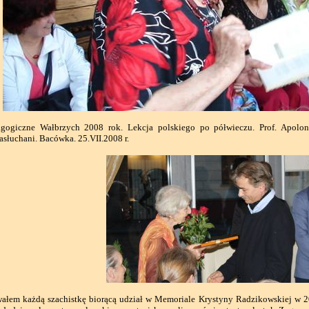
gogiczne Wałbrzych 2008 rok. Lekcja polskiego po półwieczu. Prof. Apolo
zasłuchani. Bacówka. 25.VII.2008 r.
em każdą szachistkę biorącą udział w Memoriale Krystyny Radzikowskiej w 201