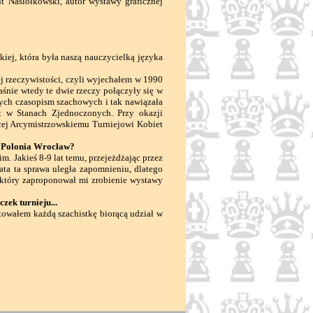
t Nasiółkowski, autor wystawy graficznej
iej, która była naszą nauczycielką języka
 rzeczywistości, czyli wyjechałem w 1990
aśnie wtedy te dwie rzeczy połączyły się w
nych czasopism szachowych i tak nawiązała
t w Stanach Zjednoczonych. Przy okazji
cej Arcymistrzowskiemu Turniejowi Kobiet
o Polonia Wrocław?
 Jakieś 8-9 lat temu, przejeżdżając przez
ata ta sprawa uległa zapomnieniu, dlatego
 który zaproponował mi zrobienie wystawy
zek turnieju...
etowałem każdą szachistkę biorącą udział w