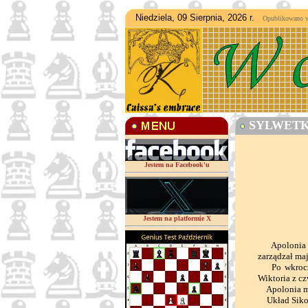
Niedziela, 09 Sierpnia, 2026 r.
Opublikowano w d
SYLWETKI
Jestem na Facebook'u
Jestem na platformie X
Apolonia Lit
zarządzał maj
Po wkroczeni
Wiktoria z cz
Apolonia mia
Układ Sikors