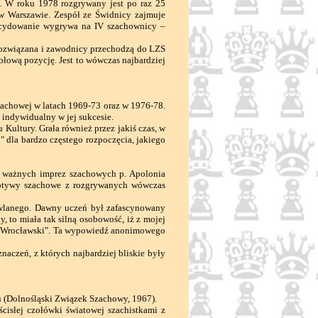
 W roku 1978 rozgrywany jest po raz 25
w Warszawie. Zespół ze Świdnicy zajmuje
zdecydowanie wygrywa na IV szachownicy –
rozwiązana i zawodnicy przechodzą do LZS
ołową pozycję. Jest to wówczas najbardziej
zachowej w latach 1969-73 oraz w 1976-78.
 indywidualny w jej sukcesie.
Kultury. Grała również przez jakiś czas, w
 dla bardzo częstego rozpoczęcia, jakiego
 ważnych imprez szachowych p. Apolonia
motywy szachowe z rozgrywanych wówczas
wlanego. Dawny uczeń był zafascynowany
y, to miała tak silną osobowość, iż z mojej
tet Wrocławski". Ta wypowiedź anonimowego
aczeń, z których najbardziej bliskie były
u (Dolnośląski Związek Szachowy, 1967).
słej czołówki światowej szachistkami z