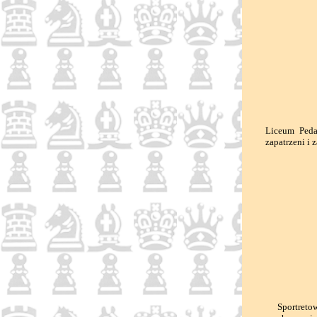
Liceum Peda
zapatrzeni i 
Sportretował