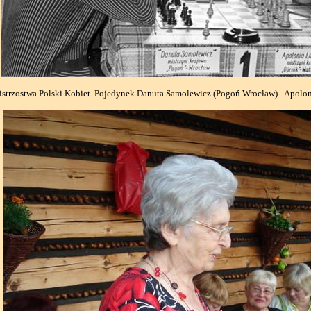
strzostwa Polski Kobiet. Pojedynek Danuta Samolewicz (Pogoń Wrocław) - Apolon