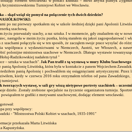
dodając element wrocławski w postaci krasnali – mówi artysta plastyk Zygmun
j Arcymistrzowskiemu Turniejowi Kobiet we Wrocławiu.
uka – skąd wziął się pomysł na połączenie tych dwóch dziedzin?
NASIÓŁKOWSKI:
 po raz pierwszy spotkałem się w szkole średniej dzięki pani Apolonii Litwińsk
renerką szachową.
yciu przeważały szachy, a raz sztuka. I w momencie, gdy znalazłem się w nowej
iec, nastąpiła w moim życiu pustka, którą starałem się jakoś zagospodarować i wł
a z szachami połączyła się w ten sposób, że zacząłem swoje prace wysyłać do róż
tnia współpraca z wydawnictwami w Niemczech, Austrii, we Włoszech, a nawe
obić polonijne mistrzostwa szachowe w Niemczech. Dlatego wystawie towarzyszą
 Hołuj-Radzikowskiej nadałem tytuł "
uce – sztuka w szachach".
Jak Pan trafił z tą wystawą w mury Klubu Szachoweg
panią Apolonię Litwińską, która była w kontakcie z panem Wojciechem Zawadzkim.
iedziłem panią Apolonię i pochwaliłem się osiągnięciami artystycznymi. Przez l
dziwiłem, kiedy w czerwcu 2016 roku otrzymałem telefon od pana Zawadzkiego,
 turniejowi.
k tworzących wystawę, w sali gry wiszą nietypowe portrety szachistek – uczestnic
e dzieło. Zostały zrobione specjalnie na życzenie organizatora turnieju. Sportr
 i powiązałem te grafiki z motywami szachowymi, dodając element wrocławski.
ygotował:
upa przy współpracy:
adzki - "Mistrzostwa Polski Kobiet w szachach, 1935-1991"
ormacje przekazała Marta Litwińska
ta Kapustyńska.