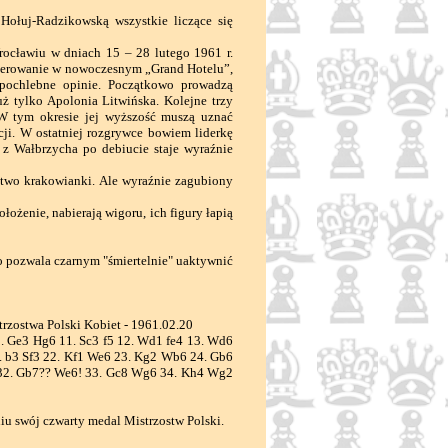
ołuj-Radzikowską wszystkie liczące się
cławiu w dniach 15 – 28 lutego 1961 r.
aterowanie w nowoczesnym „Grand Hotelu”,
 pochlebne opinie. Początkowo prowadzą
ż tylko Apolonia Litwińska. Kolejne trzy
 W tym okresie jej wyższość muszą uznać
cji. W ostatniej rozgrywce bowiem liderkę
z Wałbrzycha po debiucie staje wyraźnie
two krakowianki. Ale wyraźnie zagubiony
ożenie, nabierają wigoru, ich figury łapią
o pozwala czarnym "śmiertelnie" uaktywnić
rzostwa Polski Kobiet - 1961.02.20
10. Ge3 Hg6 11. Sc3 f5 12. Wd1 fe4 13. Wd6
. b3 Sf3 22. Kf1 We6 23. Kg2 Wb6 24. Gb6
 32. Gb7?? We6! 33. Gc8 Wg6 34. Kh4 Wg2
u swój czwarty medal Mistrzostw Polski.