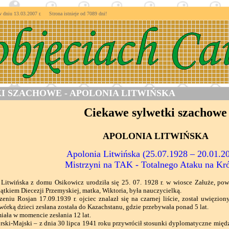
niu 13.03.2007 r. Strona istnieje od
7089 dni!
 SZACHOWE - APOLONIA LITWIŃSKA
Ciekawe sylwetki szachowe
APOLONIA LITWIŃSKA
Apolonia Litwińska (25.07.1928 – 20.01.20
Mistrzyni na TAK - Totalnego Ataku na Kró
wińska z domu Osikowicz urodziła się 25. 07. 1928 r. w wiosce Załuże, powia
ątkiem Diecezji Przemyskiej, matka, Wiktoria, była nauczycielką.
u Rosjan 17.09.1939 r. ojciec znalazł się na czarnej liście, został uwięzio
wórką dzieci zesłana została do Kazachstanu, gdzie przebywała ponad 5 lat.
ła w momencie zesłania 12 lat.
ki-Majski – z dnia 30 lipca 1941 roku przywrócił stosunki dyplomatyczne międ