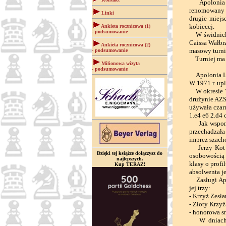
Apolonia Li
renomowany t
Linki
drugie miejs
kobiecej.
Ankieta rocznicowa (1)
- podsumowanie
W świdnickim
Caissa Wałbr
Ankieta rocznicowa (2)
masowy turni
- podsumowanie
Turniej ma c
Milionowa wizyta
- podsumowanie
Apolonia Lit
W 1971 r. up
W okresie "w
drużynie AZS
używała czar
1.e4 e6 2.d4 
Jak wspomin
przechadzał
imprez szach
Jerzy Kot p
Dzięki tej książce dołączysz do
osobowością p
najlepszych.
klasy o prof
Kup TERAZ!
absolwenta j
Zasługi Apol
jej trzy:
- Krzyż Zesł
- Złoty Krzyż
- honorowa s
W dniach 23