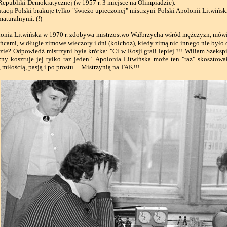
Republiki Demokratycznej (w 1957 r. 3 miejsce na Olimpiadzie).
ji Polski brakuje tylko "świeżo upieczonej" mistrzyni Polski Apolonii Litwińskie
aturalnymi. (!)
ia Litwińska w 1970 r. zdobywa mistrzostwo Wałbrzycha wśród mężczyzn, mówi, 
ńcami, w długie zimowe wieczory i dni (kołchoz), kiedy zimą nic innego nie było d
ie? Odpowiedź mistrzyni była krótka: "Ci w Rosji grali lepiej"!!! Wiliam Szekspi
żny kosztuje jej tylko raz jeden". Apolonia Litwińska może ten "raz" skosztował
 miłością, pasją i po prostu ... Mistrzynią na TAK!!!