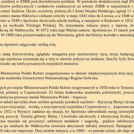
i polskiej w ZSRR pod dowództwem polskim. W protokole dodatkowym rząd ZSR
ęźniów politycznych i zesłańców osadzonych na terenie ZSRR w więzieniach i 
o armii Andersa. Ojciec, wcielony później do I Armii Wojska Polskiego, zginął 11 
Niemiec mama Wiktoria z córkami wróciły w maju 1945 roku do Lwowa, a w 1946 w
 w 1949 r. Apolonia skończyła szkołę średnią, a następnie w Krakowie w 1952
ą na wydziale Filologii Polskiej. Po otrzymaniu nakazu pracy z mężem, ró
ła się do Wałbrzycha. W 1972 roku mąż Marian umiera. Apolonia po 31 latach pr
. W 1989 roku przeprowadza się do Wrocławia, gdzie ma bliższy kontakt z mieszkaj
iu Apolonii odgrywały wielką rolę.
ałą dziewczynką, oglądała zmagania przy szachownicy ojca, stryja będąceg
sja szachowa rozwinęła się u niej w okresie pobytu na zesłaniu. Szachy były b
dowało się wielu poważnych rosyjskich mistrzów.
strzostwa Polski Kobiet zorganizowano w okresie międzywojennym dwa razy. 
yła studentka Uniwersytetu Warszawskiego Regina Gerlecka.
ich po wojnie Mistrzostwach Polski Kobiet rozgrywanych w 1950 roku w Toruniu n
 później w Częstochowie 23 letnia krakowska studentka polonistyki, jeszcz
zdobywa pierwszy medal Mistrzostw Polski – brązowy.
 tabeli ma tylko dwie wielkie gwiazdy polskich szachów – Krystynę Hołuj i dr
yn otrzymuje... teczkę, a zwyciężczyni wyjeżdża z Częstochowy z... kuponem mat
1952 w Krynicy nadarza się okazja, by Apolonia udowodniła swoją niezwykłą
 się pozycji. Turniej główny Hołuj i Litwińska ukończyły z identyczną liczbą 
onia musiała się pocieszyć srebrnym medalem i nagrodą... pięknie zdobi
a po studiach do Wałbrzycha zawiesza aktywność młodej mistrzyni. Następuje ro
 roku nie imponuje. Dwa siódme miejsca, a w 1960 – co prawda szóste, ale daje o