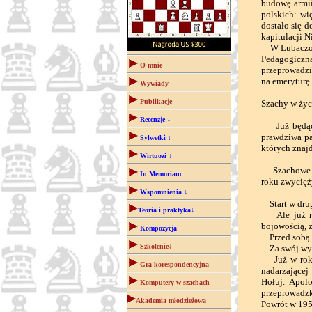
budowę armi
polskich: wi
dostało się d
kapitulacji 
W Lubaczowie
Pedagogiczn
O mnie
przeprowadzi
na emeryturę
Wywiady
Publikacje
Szachy w życ
Recenzje ↓
Już będąc m
prawdziwa pa
Sylwetki ↓
których znaj
Wirtuozi ↓
Szachowe Mi
In Memoriam
roku zwycięż
Wspomnienia ↓
Start w drug
Teoria i praktyka↓
Ale już rok
bojowością, 
Kompozycja
Przed sobą w
Szkolenie↓
Za swój wycz
Już w roku 
Gra korespondencyjna
nadarzającej
Hołuj. Apol
Komputery w szachach
przeprowadzk
Akademia młodzieżowa
Powrót w 1958