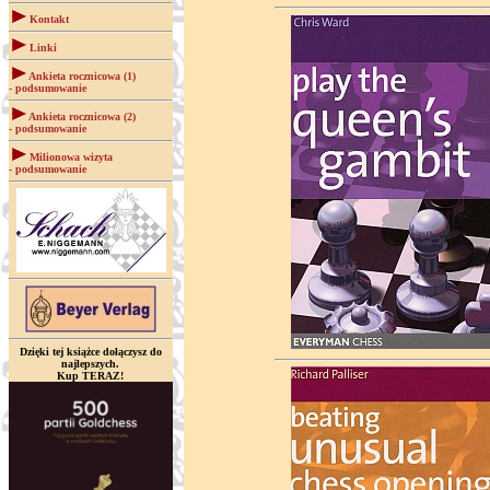
Kontakt
Linki
Ankieta rocznicowa (1)
- podsumowanie
Ankieta rocznicowa (2)
- podsumowanie
Milionowa wizyta
- podsumowanie
Dzięki tej książce dołączysz do
najlepszych.
Kup TERAZ!