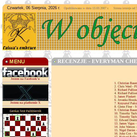
Czwartek, 06 Sierpnia, 2026 r.
Opublikowano w dniu 13.03.2007 r. Strona istnieje od
7
RECENZJE - EVERYMAN CHE
Jestem na Facebook'u
1. Christian Bauer
2. Chris Ward - P
3. Richard Pallise
4. Richard Pallis
5. James Plaskett 
6. Jovanka Houska
Jestem na platformie X
7. Krzysztof Pańc
8. Glenn Flear - S
9. Christian Bauer
10. Timothy Taylo
11. Timothy Taylo
12. Edward Dearin
13. James Vigus -
14. John Watson 
15. Nigel Davies 
16. John Cox - Sta
17. Richard Pallis