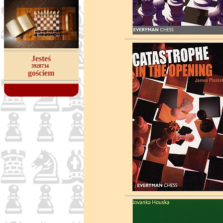
Jesteś
3928734
gościem