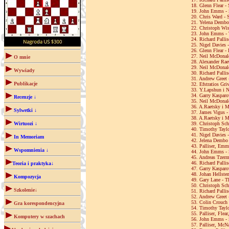
18. Glenn Flear -
19. John Emms - S
20. Chris Ward - 
21. Yelena Dembo 
22. Christoph Wis
23. John Emms - 
24. Richard Pallis
25. Nigel Davies -
26. Glenn Flear - 
27. Neil McDonald
O mnie
28. Alexander Raet
29. Neil McDonald
Wywiady
30. Richard Palli
31. Andrew Greet -
Publikacje
32. Efstratios Gri
33. Y.Lapshun i N
34. Garry Kasparo
Recenzje ↓
35. Neil McDonald
36. A.Raetsky i M.
Sylwetki ↓
37. James Vigus -
38. A.Raetsky i M
Wirtuozi ↓
39. Christoph Sche
40. Timothy Taylo
41. Nigel Davies -
In Memoriam
42. Jelena Dembo -
43. Palliser, Em
Wspomnienia ↓
44. John Emms - St
45. Andreas Tzerm
46. Richard Pallis
Teoria i praktyka↓
47. Garry Kaspar
48. Johan Hellsten
Kompozycja
49. Gary Lane - T
50. Christoph Sche
Szkolenie↓
51. Richard Palli
52. Andrew Greet 
53. Colin Crouch -
Gra korespondencyjna
54. Timothy Taylo
55. Palliser, Fle
Komputery w szachach
56. John Emms - St
57. Palliser, McN