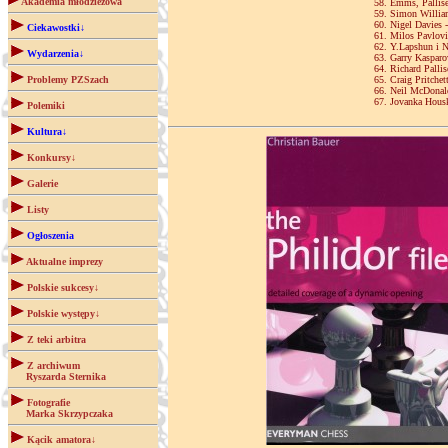
Akademia młodzieżowa
58. Emms, Pallise
59. Simon William
60. Nigel Davies -
Ciekawostki↓
61. Milos Pavlovi
62. Y.Lapshun i N
Wydarzenia↓
63. Garry Kasparo
64. Richard Pallis
Problemy PZSzach
65. Craig Pritchet
66. Neil McDonald
67. Jovanka Housk
Polemiki
Kultura↓
Konkursy↓
Galerie
Listy
Ogłoszenia
Aktualne imprezy
Polskie sukcesy↓
Polskie występy↓
Z teki arbitra
Z archiwum
Ryszarda Sternika
Fotografie
Marka Skrzypczaka
Kącik amatora↓