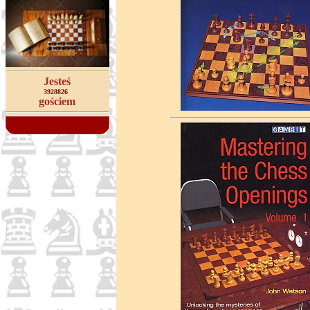
Jesteś
3928826
gościem