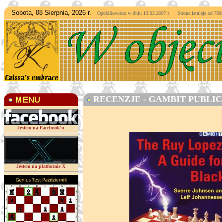
Sobota, 08 Sierpnia, 2026 r.
Opublikowano w dniu 13.03.2007 r. Strona istnieje od
7088
RECENZJE - GAMBIT PUBLIC
Jestem na Facebook'u
Jestem na platformie X