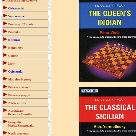
Akademia młodzieżowa
Ciekawostki↓
Wydarzenia↓
Problemy PZSzach
Polemiki
Kultura↓
Konkursy↓
Galerie
Listy
Ogłoszenia
Aktualne imprezy
Polskie sukcesy↓
Polskie występy↓
Z teki arbitra
Z archiwum
Ryszarda Sternika
Fotografie
Marka Skrzypczaka
Kącik amatora↓