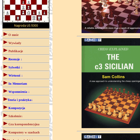
O mnie
Wywiady
Publikacje
Recenzje ↓
Sylwetki ↓
Wirtuozi ↓
In Memoriam
Wspomnienia ↓
Teoria i praktyka↓
Kompozycja
Szkolenie↓
Gra korespondencyjna
Komputery w szachach