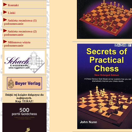
Kontakt
Linki
Ankieta rocznicowa (1)
- podsumowanie
Ankieta rocznicowa (2)
- podsumowanie
Milionowa wizyta
- podsumowanie
Dzięki tej książce dołączysz do
najlepszych.
Kup TERAZ!