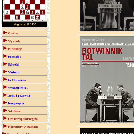
O mnie
Wywiady
Publikacje
Recenzje ↓
Sylwetki ↓
Wirtuozi ↓
In Memoriam
Wspomnienia ↓
Teoria i praktyka↓
Kompozycja
Szkolenie↓
Gra korespondencyjna
Komputery w szachach