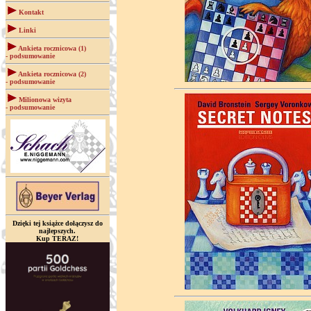
Kontakt
Linki
Ankieta rocznicowa (1)
- podsumowanie
Ankieta rocznicowa (2)
- podsumowanie
Milionowa wizyta
- podsumowanie
Dzięki tej książce dołączysz do
najlepszych.
Kup TERAZ!