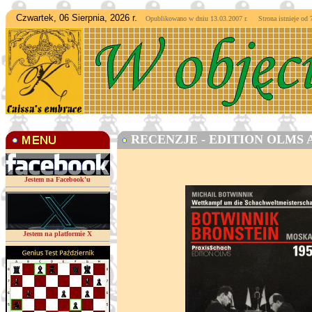
Czwartek, 06 Sierpnia, 2026 r.
Opublikowano w dniu 13.03.2007 r. Strona istnieje od
7
RECENZJE - EDITION OLMS 
Jestem na Facebook'u
Jestem na platformie X