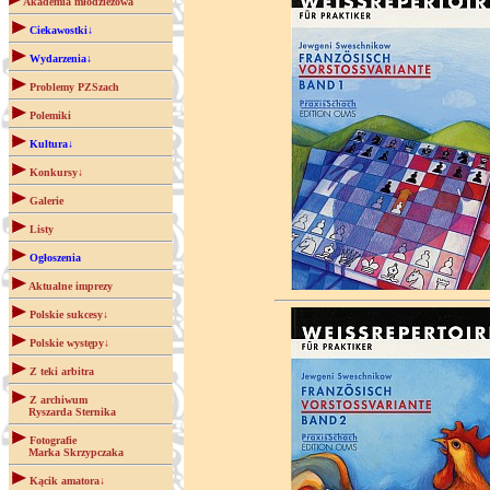
Akademia młodzieżowa
Ciekawostki↓
Wydarzenia↓
Problemy PZSzach
Polemiki
Kultura↓
Konkursy↓
Galerie
Listy
Ogłoszenia
Aktualne imprezy
Polskie sukcesy↓
Polskie występy↓
Z teki arbitra
Z archiwum
Ryszarda Sternika
Fotografie
Marka Skrzypczaka
Kącik amatora↓