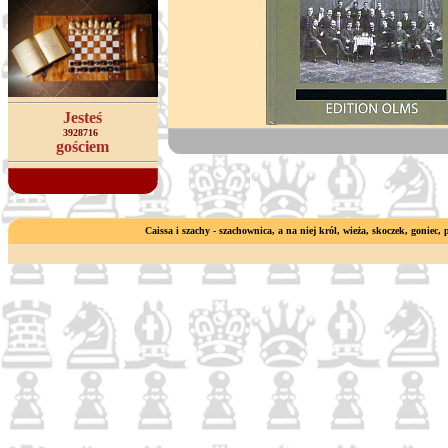
Jesteś
3928716
gościem
Caissa i szachy - szachownica, a na niej król, wieża, skoczek, goniec