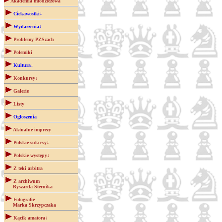
Akademia młodzieżowa
Ciekawostki↓
Wydarzenia↓
Problemy PZSzach
Polemiki
Kultura↓
Konkursy↓
Galerie
Listy
Ogłoszenia
Aktualne imprezy
Polskie sukcesy↓
Polskie występy↓
Z teki arbitra
Z archiwum
Ryszarda Sternika
Fotografie
Marka Skrzypczaka
Kącik amatora↓