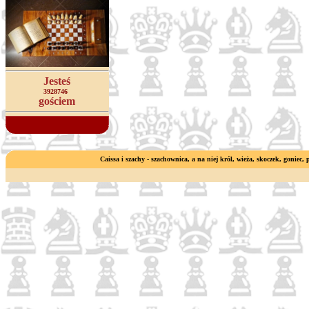
Jesteś
3928746
gościem
Caissa i szachy - szachownica, a na niej król, wieża, skoczek, goniec