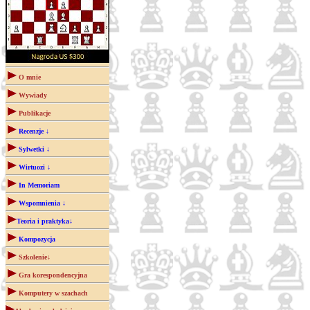
O mnie
Wywiady
Publikacje
Recenzje ↓
Sylwetki ↓
Wirtuozi ↓
In Memoriam
Wspomnienia ↓
Teoria i praktyka↓
Kompozycja
Szkolenie↓
Gra korespondencyjna
Komputery w szachach