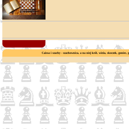
Caissa i szachy - szachownica, a na niej król, wieża, skoczek, goniec