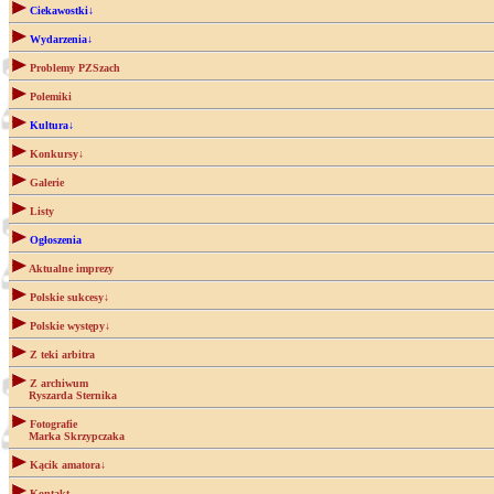
Ciekawostki↓
Wydarzenia↓
Problemy PZSzach
Polemiki
Kultura↓
Konkursy↓
Galerie
Listy
Ogłoszenia
Aktualne imprezy
Polskie sukcesy↓
Polskie występy↓
Z teki arbitra
Z archiwum
Ryszarda Sternika
Fotografie
Marka Skrzypczaka
Kącik amatora↓
Kontakt