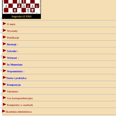
O mnie
Wywiady
Publikacje
Recenzje ↓
Sylwetki ↓
Wirtuozi ↓
In Memoriam
Wspomnienia ↓
Teoria i praktyka↓
Kompozycja
Szkolenie↓
Gra korespondencyjna
Komputery w szachach
Akademia młodzieżowa