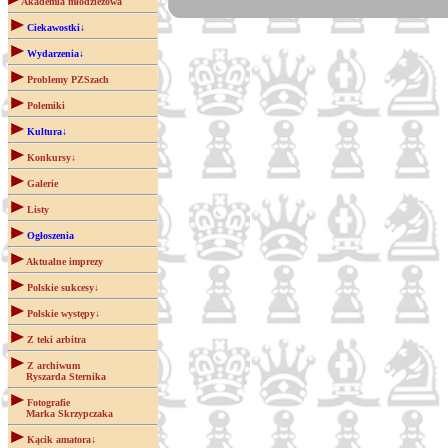
Akademia młodzieżowa
Ciekawostki↓
Wydarzenia↓
Problemy PZSzach
Polemiki
Kultura↓
Konkursy↓
Galerie
Listy
Ogłoszenia
Aktualne imprezy
Polskie sukcesy↓
Polskie występy↓
Z teki arbitra
Z archiwum
Ryszarda Sternika
Fotografie
Marka Skrzypczaka
Kącik amatora↓