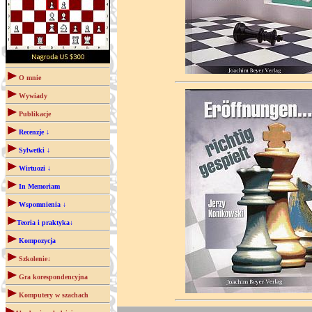
O mnie
Wywiady
Publikacje
Recenzje ↓
Sylwetki ↓
Wirtuozi ↓
In Memoriam
Wspomnienia ↓
Teoria i praktyka↓
Kompozycja
Szkolenie↓
Gra korespondencyjna
Komputery w szachach