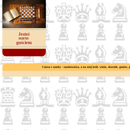
Jesteś
3928769
gościem
Caissa i szachy - szachownica, a na niej król, wieża, skoczek, goniec