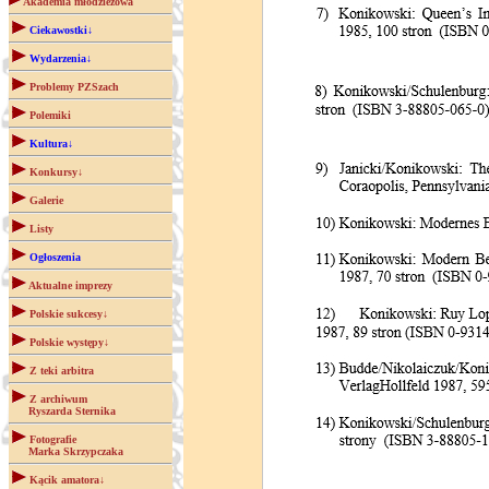
Akademia młodzieżowa
Ciekawostki↓
Wydarzenia↓
Problemy PZSzach
Polemiki
Kultura↓
Konkursy↓
Galerie
Listy
Ogłoszenia
Aktualne imprezy
Polskie sukcesy↓
Polskie występy↓
Z teki arbitra
Z archiwum
Ryszarda Sternika
Fotografie
Marka Skrzypczaka
Kącik amatora↓