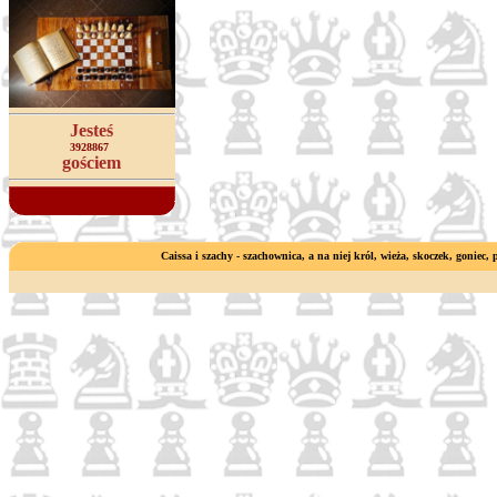
Jesteś
3928867
gościem
Caissa i szachy - szachownica, a na niej król, wieża, skoczek, goniec