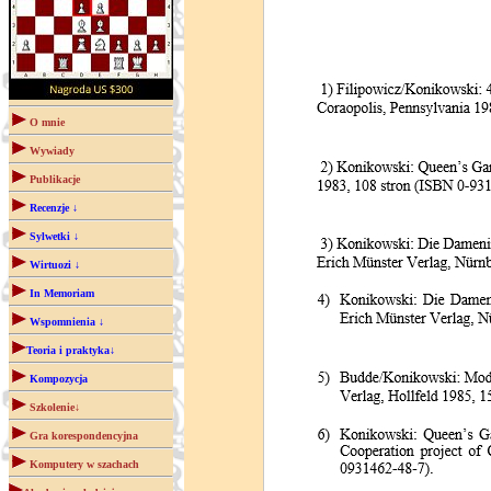
O mnie
Wywiady
Publikacje
Recenzje ↓
Sylwetki ↓
Wirtuozi ↓
In Memoriam
Wspomnienia ↓
Teoria i praktyka↓
Kompozycja
Szkolenie↓
Gra korespondencyjna
Komputery w szachach