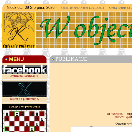
Niedziela, 09 Sierpnia, 2026 r.
Opublikowano w dniu 13.03.2007 r. Strona istnieje od
7
PUBLIKACJE
Jestem na Facebook'u
Jestem na platformie X
1981-1987
|
1987-1991
|
2015-2017
|
20
Obszerny wyka