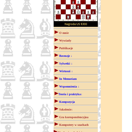
O mnie
Wywiady
Publikacje
Recenzje ↓
Sylwetki ↓
Wirtuozi ↓
In Memoriam
Wspomnienia ↓
Teoria i praktyka↓
Kompozycja
Szkolenie↓
Gra korespondencyjna
Komputery w szachach