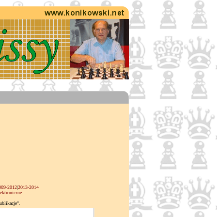
009-2012
|
2013-2014
ektroniczne
blikacje".