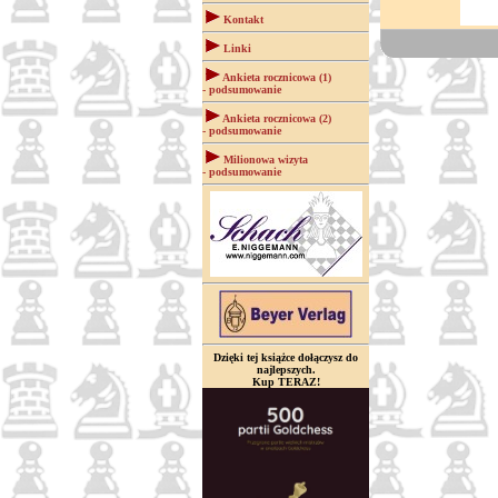
Kontakt
Linki
Ankieta rocznicowa (1)
- podsumowanie
Ankieta rocznicowa (2)
- podsumowanie
Milionowa wizyta
- podsumowanie
Dzięki tej książce dołączysz do
najlepszych.
Kup TERAZ!