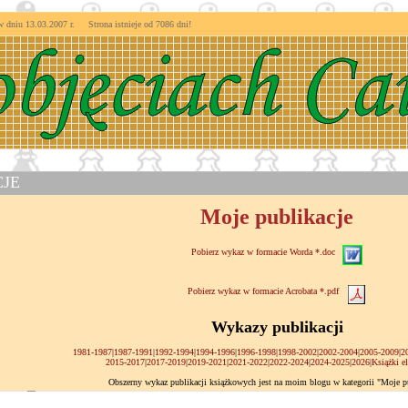
niu 13.03.2007 r. Strona istnieje od
7086 dni!
JE
Moje publikacje
Pobierz wykaz w formacie Worda *.doc
Pobierz wykaz w formacie Acrobata *.pdf
Wykazy publikacji
1981-1987
|
1987-1991
|
1992-1994
|
1994-1996
|
1996-1998
|
1998-2002
|
2002-2004
|
2005-2009
|
2
2015-2017
|
2017-2019
|
2019-2021
|
2021-2022
|
2022-2024
|
2024-2025
|
2026
|
Książki el
Obszerny wykaz publikacji książkowych jest na moim blogu w kategorii "Moje pu