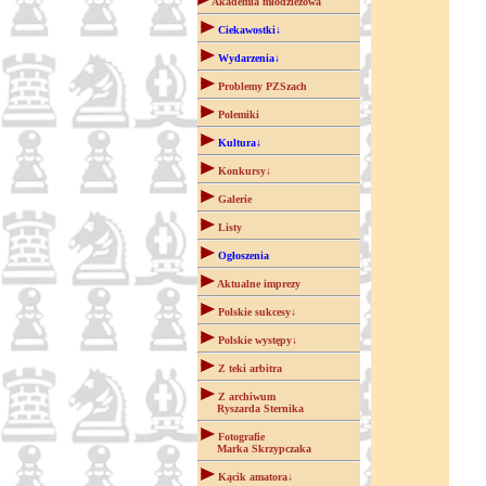
Akademia młodzieżowa
Ciekawostki↓
Wydarzenia↓
Problemy PZSzach
Polemiki
Kultura↓
Konkursy↓
Galerie
Listy
Ogłoszenia
Aktualne imprezy
Polskie sukcesy↓
Polskie występy↓
Z teki arbitra
Z archiwum
Ryszarda Sternika
Fotografie
Marka Skrzypczaka
Kącik amatora↓